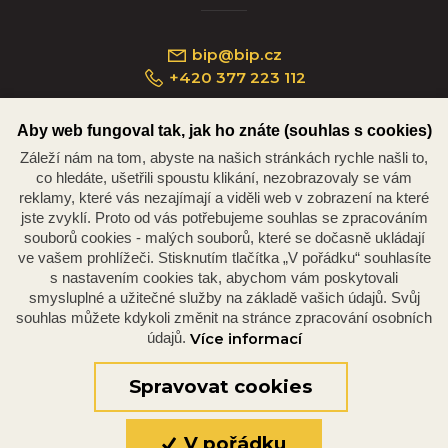
bip@bip.cz
+420 377 223 112
Aby web fungoval tak, jak ho znáte (souhlas s cookies)
Záleží nám na tom, abyste na našich stránkách rychle našli to,
Náměstí Republiky 234/35, 301 00 Plzeň
co hledáte, ušetřili spoustu klikání, nezobrazovaly se vám
reklamy, které vás nezajímají a viděli web v zobrazení na které
jste zvyklí. Proto od vás potřebujeme souhlas se zpracováním
souborů cookies - malých souborů, které se dočasně ukládají
ve vašem prohlížeči. Stisknutím tlačítka „V pořádku“ souhlasíte
s nastavením cookies tak, abychom vám poskytovali
smysluplné a užitečné služby na základě vašich údajů. Svůj
souhlas můžete kdykoli změnit na stránce zpracování osobních
údajů.
Více informací
© 2026 Oficiální stránky Plzeňské diecéze
©dmpCMS
Spravovat cookies
V pořádku