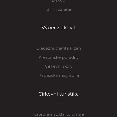
Biskup
Bl. Hroznata
Výběr z aktivit
Diecézní charita Plzeň
Křesťanské poradny
Církevní školy
Papežská misijní díla
Církevní turistika
Katedrála sv. Bartoloměje