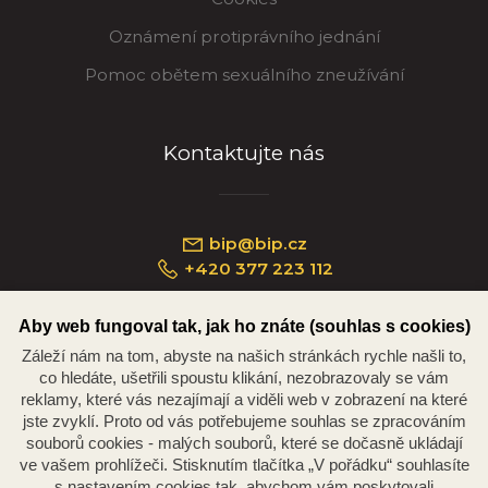
Oznámení protiprávního jednání
Pomoc obětem sexuálního zneužívání
Kontaktujte nás
bip@bip.cz
+420 377 223 112
Aby web fungoval tak, jak ho znáte (souhlas s cookies)
Záleží nám na tom, abyste na našich stránkách rychle našli to,
Náměstí Republiky 234/35, 301 00 Plzeň
co hledáte, ušetřili spoustu klikání, nezobrazovaly se vám
reklamy, které vás nezajímají a viděli web v zobrazení na které
jste zvyklí. Proto od vás potřebujeme souhlas se zpracováním
souborů cookies - malých souborů, které se dočasně ukládají
ve vašem prohlížeči. Stisknutím tlačítka „V pořádku“ souhlasíte
s nastavením cookies tak, abychom vám poskytovali