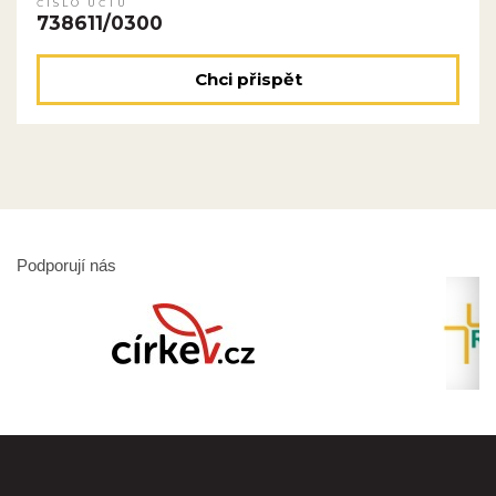
ČÍSLO ÚČTU
738611/0300
Chci přispět
Podporují nás