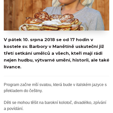
V pátek 10. srpna 2018 se od 17 hodin v
kostele sv. Barbory v Manětíně uskuteční již
třetí setkání umělců a všech, kteří mají rádi
nejen hudbu, výtvarné umění, historii, ale také
lívance.
Program začne mší svatou, která bude v italském jazyce s
překladem do češtiny.
Děti se mohou těšit na barokní kolotoč, divadélko, zpívání
a povídání.