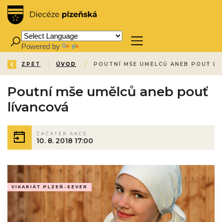
Powered by
Translate
ZPĚT
ÚVOD
/
POUTNÍ MŠE UMĚLCŮ ANEB POUŤ L
Poutní mše umělců aneb pouť
lívancová
ZAČÁTEK AKCE
10. 8. 2018 17:00
VIKARIÁT PLZEŇ-SEVER