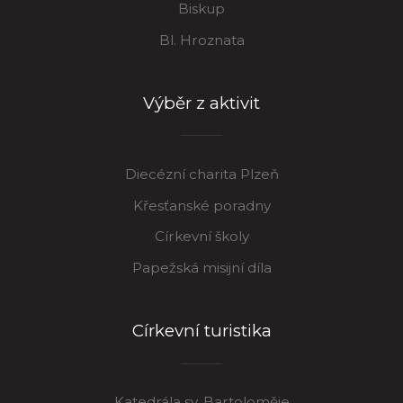
Biskup
Bl. Hroznata
Výběr z aktivit
Diecézní charita Plzeň
Křesťanské poradny
Církevní školy
Papežská misijní díla
Církevní turistika
Katedrála sv. Bartoloměje