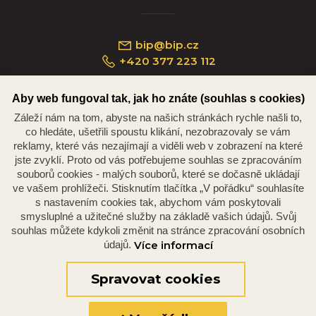
bip@bip.cz
+420 377 223 112
Aby web fungoval tak, jak ho znáte (souhlas s cookies)
Záleží nám na tom, abyste na našich stránkách rychle našli to,
Náměstí Republiky 234/35, 301 00 Plzeň
co hledáte, ušetřili spoustu klikání, nezobrazovaly se vám
reklamy, které vás nezajímají a viděli web v zobrazení na které
jste zvyklí. Proto od vás potřebujeme souhlas se zpracováním
souborů cookies - malých souborů, které se dočasně ukládají
ve vašem prohlížeči. Stisknutím tlačítka „V pořádku“ souhlasíte
s nastavením cookies tak, abychom vám poskytovali
smysluplné a užitečné služby na základě vašich údajů. Svůj
souhlas můžete kdykoli změnit na stránce zpracování osobních
údajů.
Více informací
© 2026 Oficiální stránky Plzeňské diecéze
©dmpCMS
Spravovat cookies