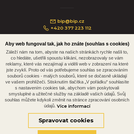
bip@bip.cz
+420 377 223 112
Aby web fungoval tak, jak ho znáte (souhlas s cookies)
Záleží nám na tom, abyste na našich stránkách rychle našli to,
Náměstí Republiky 234/35, 301 00 Plzeň
co hledáte, ušetřili spoustu klikání, nezobrazovaly se vám
reklamy, které vás nezajímají a viděli web v zobrazení na které
jste zvyklí. Proto od vás potřebujeme souhlas se zpracováním
souborů cookies - malých souborů, které se dočasně ukládají
ve vašem prohlížeči. Stisknutím tlačítka „V pořádku“ souhlasíte
s nastavením cookies tak, abychom vám poskytovali
smysluplné a užitečné služby na základě vašich údajů. Svůj
souhlas můžete kdykoli změnit na stránce zpracování osobních
údajů.
Více informací
© 2026 Oficiální stránky Plzeňské diecéze
©dmpCMS
Spravovat cookies