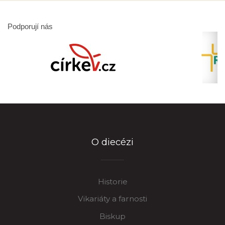
Podporují nás
O diecézi
Historie
Vikariáty a farnosti
Biskup