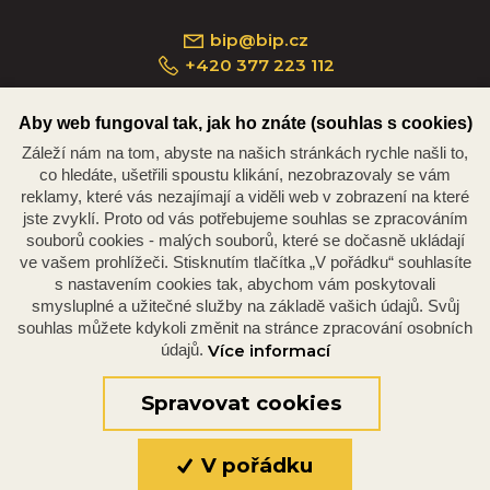
bip@bip.cz
+420 377 223 112
Aby web fungoval tak, jak ho znáte (souhlas s cookies)
Záleží nám na tom, abyste na našich stránkách rychle našli to,
Náměstí Republiky 234/35, 301 00 Plzeň
co hledáte, ušetřili spoustu klikání, nezobrazovaly se vám
reklamy, které vás nezajímají a viděli web v zobrazení na které
jste zvyklí. Proto od vás potřebujeme souhlas se zpracováním
souborů cookies - malých souborů, které se dočasně ukládají
ve vašem prohlížeči. Stisknutím tlačítka „V pořádku“ souhlasíte
s nastavením cookies tak, abychom vám poskytovali
smysluplné a užitečné služby na základě vašich údajů. Svůj
souhlas můžete kdykoli změnit na stránce zpracování osobních
údajů.
Více informací
© 2026 Oficiální stránky Plzeňské diecéze
©dmpCMS
Spravovat cookies
V pořádku