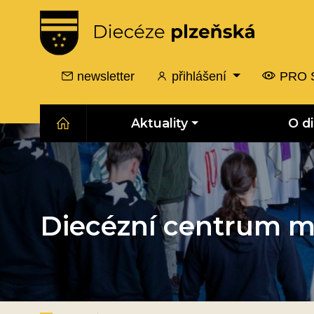
newsletter
přihlášení
PRO 
Aktuality
O d
Diecézní centrum m