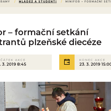
GRAMY
/
MLÁDEŽ A STUDENTI
/
MINIFOR – FORMAČNÍ SET
or – formační setkání
trantů plzeňské diecéze
AČÁTEK AKCE
KONEC AKCE
. 3. 2019 8:45
23. 3. 2019 15:0