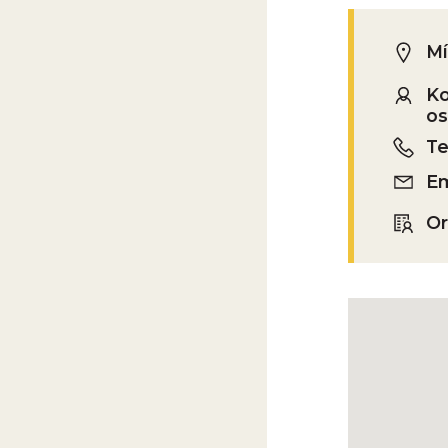
Mí
Ko
os
Te
Em
Or