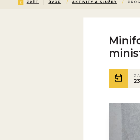
ZPĚT
ÚVOD
/
AKTIVITY A SLUŽBY
/
PRO
Minif
minis
Z
23