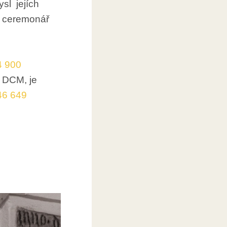
ysl jejích
ý ceremonář
4 900
a DCM, je
46 649