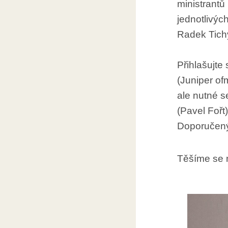
ministrantů
jednotlivýc
Radek Tich
Přihlašujte
(Juniper of
ale nutné s
(Pavel Fořt)
Doporučený
Těšíme se 