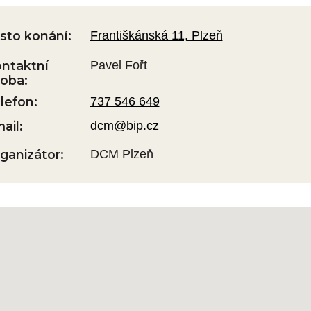
sto konání:
Františkánská 11, Plzeň
ntaktní
Pavel Fořt
oba:
lefon:
737 546 649
ail:
dcm@bip.cz
ganizátor:
DCM Plzeň