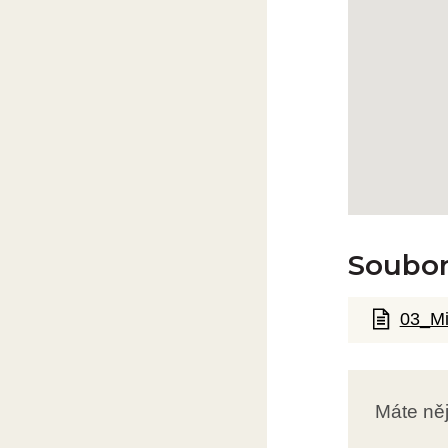
Soubor
03_Mi
Máte ně