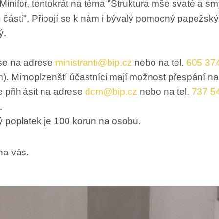
 Minifor, tentokrát na téma "Struktura mše svaté a sm
h částí". Připojí se k nám i bývalý pomocný papežsk
ý.
 se na adrese
ministranti@bip.cz
nebo na tel.
605 37
m). Mimoplzenští účastníci mají možnost přespání n
e přihlásit na adrese
dcm@bip.cz
nebo na tel.
737 5
.
 poplatek je 100 korun na osobu.
na vás.