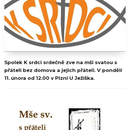
Spolek K srdci srdečně zve na mši svatou s
přáteli bez domova a jejich přáteli. V pondělí
11. února od 12.00 v Plzni U Ježíška.