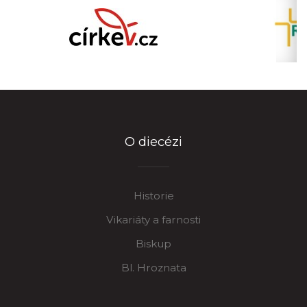
O diecézi
Historie
Vikariáty a farnosti
Biskup
Bl. Hroznata