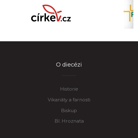
O diecézi
Historie
Vikariáty a farnosti
Biskup
Bl. Hroznata