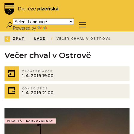
Powered by
Translate
ZPĚT
ÚVOD
/
VEČER CHVAL V OSTROVĚ
Večer chval v Ostrově
ZAČÁTEK AKCE
1. 4. 2019 19:00
KONEC AKCE
1. 4. 2019 21:00
VIKARIÁT KARLOVARSKÝ