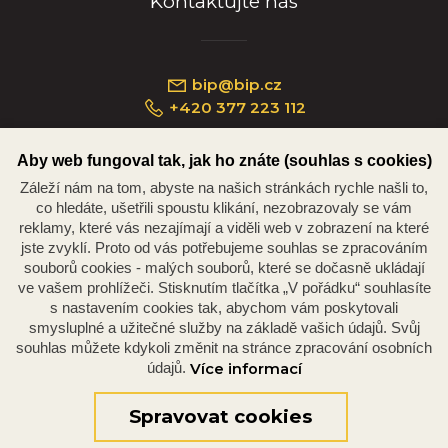
Kontaktujte nás
bip@bip.cz
+420 377 223 112
Aby web fungoval tak, jak ho znáte (souhlas s cookies)
Záleží nám na tom, abyste na našich stránkách rychle našli to,
Náměstí Republiky 234/35, 301 00 Plzeň
co hledáte, ušetřili spoustu klikání, nezobrazovaly se vám
reklamy, které vás nezajímají a viděli web v zobrazení na které
jste zvyklí. Proto od vás potřebujeme souhlas se zpracováním
souborů cookies - malých souborů, které se dočasně ukládají
ve vašem prohlížeči. Stisknutím tlačítka „V pořádku“ souhlasíte
s nastavením cookies tak, abychom vám poskytovali
smysluplné a užitečné služby na základě vašich údajů. Svůj
souhlas můžete kdykoli změnit na stránce zpracování osobních
údajů.
Více informací
© 2026 Oficiální stránky Plzeňské diecéze
©dmpCMS
Spravovat cookies