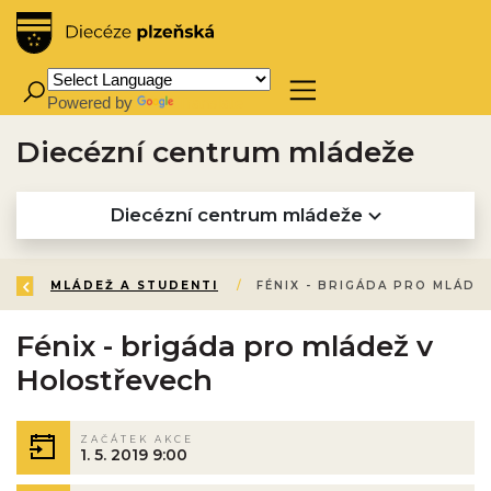
Powered by
Translate
Diecézní centrum mládeže
Diecézní centrum mládeže
ZPĚT
ÚVOD
AKTIVITY A SLUŽBY
PROGRAMY
MLÁDEŽ A STUDENTI
/
/
/
/
Fénix - brigáda pro mládež v
Holostřevech
ZAČÁTEK AKCE
1. 5. 2019 9:00