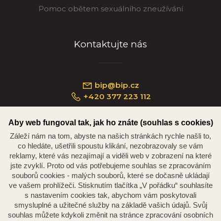
Pomoc obětem sexuálního zneužívání
Kontaktujte nás
bip@bip.cz
+420 377 223 112
Aby web fungoval tak, jak ho znáte (souhlas s cookies)
Záleží nám na tom, abyste na našich stránkách rychle našli to,
Náměstí Republiky 234/35, 301 00 Plzeň
co hledáte, ušetřili spoustu klikání, nezobrazovaly se vám
reklamy, které vás nezajímají a viděli web v zobrazení na které
jste zvyklí. Proto od vás potřebujeme souhlas se zpracováním
souborů cookies - malých souborů, které se dočasně ukládají
ve vašem prohlížeči. Stisknutím tlačítka „V pořádku“ souhlasíte
s nastavením cookies tak, abychom vám poskytovali
smysluplné a užitečné služby na základě vašich údajů. Svůj
souhlas můžete kdykoli změnit na stránce zpracování osobních