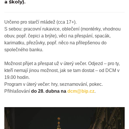
a školy).
Určeno pro starčí mládež (cca 17+).
S sebou: pracovní rukavice, oblečení (montérky, vhodnou
obuv, popř. čepici a brýle), věci na přespání, spacák,
karimatku, přezůvky, popř. něco na přilepšenou do
společného banku.
Možnost přijet a přespat už v úterý večer. Odjezd – pro ty,
kteří nemají jinou možnost, jak se tam dostat – od DCM v
19.00 hodin.
Program v úterý večer: hry, seznamování, pokec.
Přihlašování
do 28. dubna na
dcm@bip.cz
.