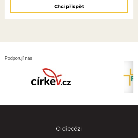
Chci přispět
Podporují nás
O diecézi