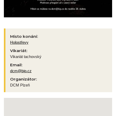
Místo konání:
Holostřevy
Vikariát:
Vikariát tachovský
Email:
dcm@bip.cz
Organizátor:
DCM Plzeň