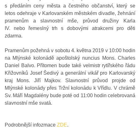
s předáním ceny města a čestného občanství, který se
letos odehraje v Karlovarském městském divadle, žehnání
pramenům a slavnostní mše, průvod družiny Karla
IV. nebo řemeslný trh s dobovými atrakcemi pro děti
zdarma.
Pramenům požehná v sobotu 4. května 2019 v 10:00 hodin
na Mlýnské kolonádě apoštolský nuncius Mons. Charles
Daniel Balvo. Přítomen bude také velmistr rytířského řádu
Křižovníků Josef Šedivý a generální vikář pro Karlovarský
kraj Mons. Jiří Majkov. Slavnostní průvod projde od
Mlýnské kolonády přes Tržní kolonádu k Vřídlu. V chrámě
Sv. Máří Magdalény bude poté od 11:00 hodin celebrovaná
slavnostní mše svatá.
Podrobnější infozmace
ZDE
.