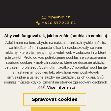
bip@bip.cz
+420 377 223 112
Aby web fungoval tak, jak ho znáte (souhlas s cookies)
Záleží nám na tom, abyste na našich stránkách rychle našli to,
Náměstí Republiky 234/35, 301 00 Plzeň
co hledáte, ušetřili spoustu klikání, nezobrazovaly se vám
reklamy, které vás nezajímají a viděli web v zobrazení na které
jste zvyklí. Proto od vás potřebujeme souhlas se zpracováním
souborů cookies - malých souborů, které se dočasně ukládají
ve vašem prohlížeči. Stisknutím tlačítka „V pořádku“ souhlasíte
s nastavením cookies tak, abychom vám poskytovali
smysluplné a užitečné služby na základě vašich údajů. Svůj
souhlas můžete kdykoli změnit na stránce zpracování osobních
údajů.
Více informací
© 2026 Oficiální stránky Plzeňské diecéze
©dmpCMS
Spravovat cookies