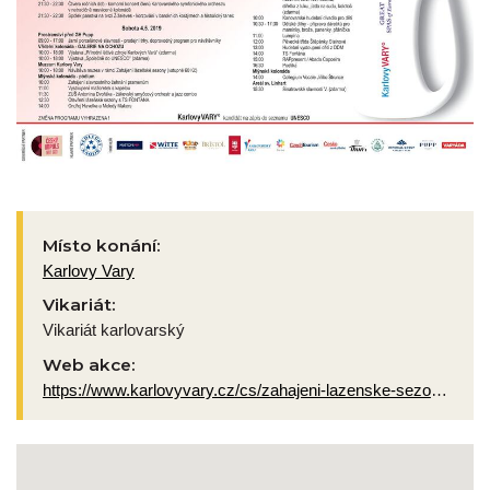
Místo konání:
Karlovy Vary
Vikariát:
Vikariát karlovarský
Web akce:
https://www.karlovyvary.cz/cs/zahajeni-lazenske-sezony-2019