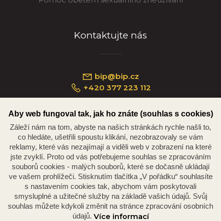
Kontaktujte nás
bip@bip.cz
+420 377 223 112
Aby web fungoval tak, jak ho znáte (souhlas s cookies)
Záleží nám na tom, abyste na našich stránkách rychle našli to,
Náměstí Republiky 234/35, 301 00 Plzeň
co hledáte, ušetřili spoustu klikání, nezobrazovaly se vám
reklamy, které vás nezajímají a viděli web v zobrazení na které
jste zvyklí. Proto od vás potřebujeme souhlas se zpracováním
souborů cookies - malých souborů, které se dočasně ukládají
ve vašem prohlížeči. Stisknutím tlačítka „V pořádku“ souhlasíte
s nastavením cookies tak, abychom vám poskytovali
smysluplné a užitečné služby na základě vašich údajů. Svůj
souhlas můžete kdykoli změnit na stránce zpracování osobních
údajů.
Více informací