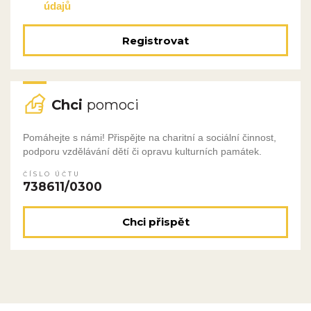
údajů
Registrovat
Chci
pomoci
Pomáhejte s námi! Přispějte na charitní a sociální činnost,
podporu vzdělávání dětí či opravu kulturních památek.
ČÍSLO ÚČTU
738611/0300
Chci přispět