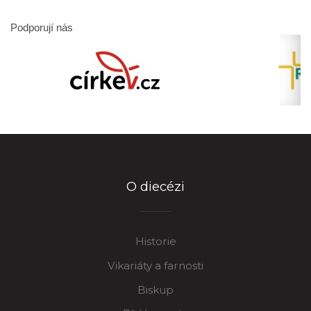
Podporují nás
O diecézi
Historie
Vikariáty a farnosti
Biskup