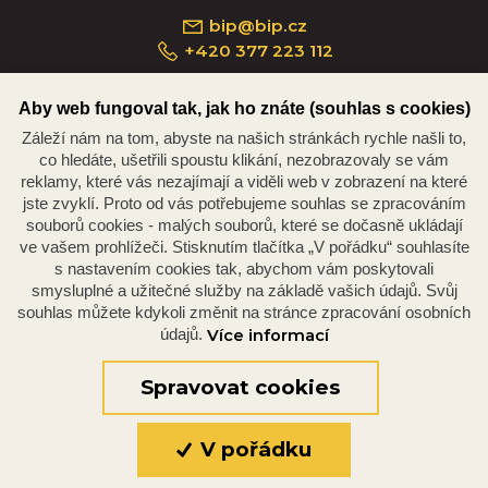
bip@bip.cz
+420 377 223 112
Aby web fungoval tak, jak ho znáte (souhlas s cookies)
Záleží nám na tom, abyste na našich stránkách rychle našli to,
Náměstí Republiky 234/35, 301 00 Plzeň
co hledáte, ušetřili spoustu klikání, nezobrazovaly se vám
reklamy, které vás nezajímají a viděli web v zobrazení na které
jste zvyklí. Proto od vás potřebujeme souhlas se zpracováním
souborů cookies - malých souborů, které se dočasně ukládají
ve vašem prohlížeči. Stisknutím tlačítka „V pořádku“ souhlasíte
s nastavením cookies tak, abychom vám poskytovali
smysluplné a užitečné služby na základě vašich údajů. Svůj
souhlas můžete kdykoli změnit na stránce zpracování osobních
údajů.
Více informací
© 2026 Oficiální stránky Plzeňské diecéze
©dmpCMS
Spravovat cookies
V pořádku