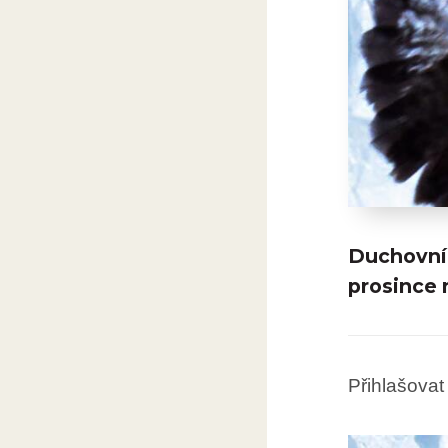
Duchovní 
prosince n
Přihlašova