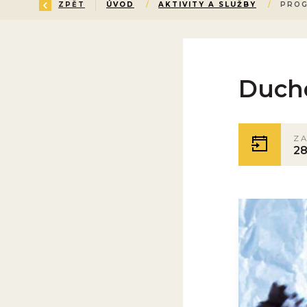
ZPĚT
ÚVOD
/
AKTIVITY A SLUŽBY
/
PRO
Ducho
Z
28