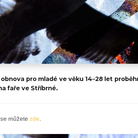
obnova pro mladé ve věku 14–28 let proběh
a faře ve Stříbrné.
t se můžete
zde
.