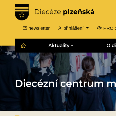
newsletter
přihlášení
PRO 
Aktuality
O d
Diecézní centrum m