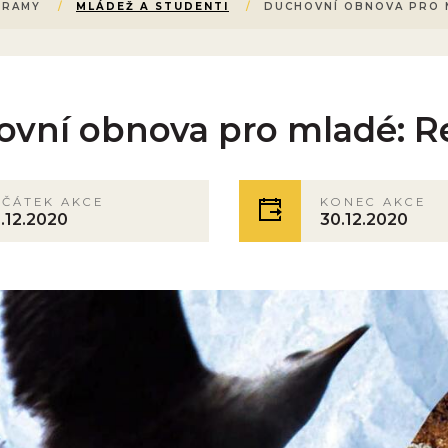
GRAMY
/
MLÁDEŽ A STUDENTI
/
DUCHOVNÍ OBNOVA PRO 
vní obnova pro mladé: R
AČÁTEK AKCE
KONEC AKCE
.12.2020
30.12.2020