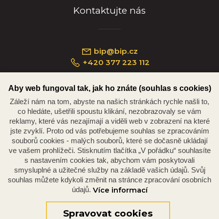
Kontaktujte nás
bip@bip.cz
+420 377 223 112
Aby web fungoval tak, jak ho znáte (souhlas s cookies)
Záleží nám na tom, abyste na našich stránkách rychle našli to,
Náměstí Republiky 234/35, 301 00 Plzeň
co hledáte, ušetřili spoustu klikání, nezobrazovaly se vám
reklamy, které vás nezajímají a viděli web v zobrazení na které
jste zvyklí. Proto od vás potřebujeme souhlas se zpracováním
souborů cookies - malých souborů, které se dočasně ukládají
ve vašem prohlížeči. Stisknutím tlačítka „V pořádku“ souhlasíte
s nastavením cookies tak, abychom vám poskytovali
smysluplné a užitečné služby na základě vašich údajů. Svůj
souhlas můžete kdykoli změnit na stránce zpracování osobních
údajů.
Více informací
© 2026 Oficiální stránky Plzeňské diecéze
©dmpCMS
Spravovat cookies