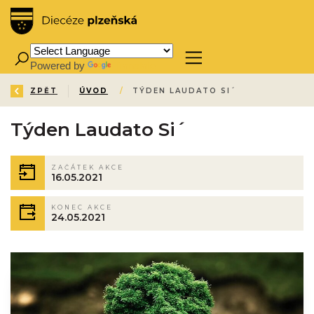
Powered by
Translate
ZPĚT
ÚVOD
/
TÝDEN LAUDATO SI´
Týden Laudato Si´
ZAČÁTEK AKCE
16.05.2021
KONEC AKCE
24.05.2021