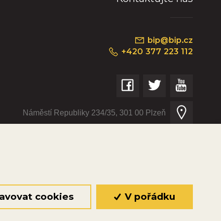
bip@bip.cz
+420 377 223 112
Náměstí Republiky 234/35, 301 00 Plzeň
© 2026 Oficiální stránky Plzeňské diecéze
©dmpCMS
avovat cookies
V pořádku