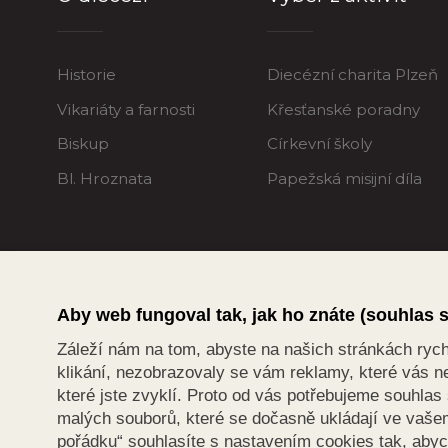
Historie
Diecézní charita Plzeň
Vikariáty a farnosti
Křesťanské poradny
Biskup
Církevní školy
Bl. Hroznata
Papežská misijní díla
Aby web fungoval tak, jak ho znáte (souhlas 
Záleží nám na tom, abyste na našich stránkách rychle
klikání, nezobrazovaly se vám reklamy, které vás ne
které jste zvyklí. Proto od vás potřebujeme souhla
malých souborů, které se dočasně ukládají ve vašem 
pořádku“ souhlasíte s nastavením cookies tak, aby