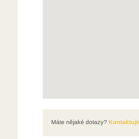
Máte nějaké dotazy?
Kontaktujt