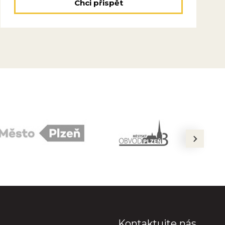
Chci přispět
next
Kontaktujte nás