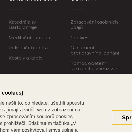
Katedrála sv.
Zpracování osobních
Bartoloměje
údajů
Meditační zahrada
Cookies
Rekreační centra
Oznámení
protiprávního jednání
Kostely a kaple
Pomoc obětem
sexuálního zneužívání
s cookies)
 našli to, co hledáte, ušetřili spoustu
zajímají a viděli web v zobrazení na
s se zpracováním souborů cookies -
Spr
prohlížeči. Stisknutím tlačítka „V
chom vám poskytovali smysluplné a