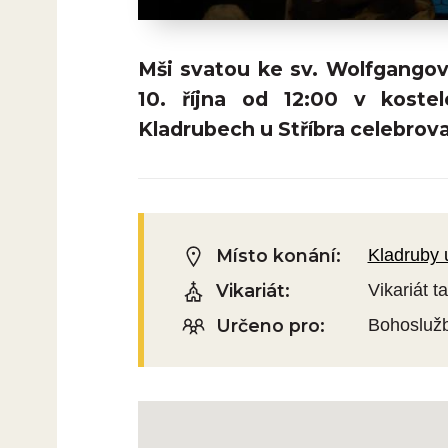
Mši svatou ke sv. Wolfgangovi
10. října od 12:00 v kost
Kladrubech u Stříbra celebrova
Místo konání:
Kladruby 
Vikariát:
Vikariát 
Určeno pro:
Bohosluž