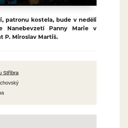
, patronu kostela, bude v neděli
ele Nanebevzetí Panny Marie v
t P. Miroslav Martiš.
u Stříbra
tachovský
ba