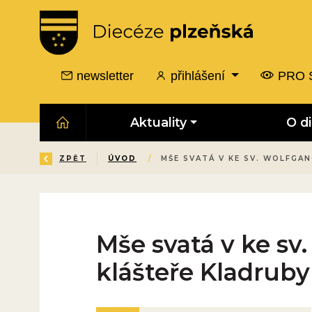
newsletter
přihlášení
PRO 
Aktuality
O d
ZPĚT
ÚVOD
/
MŠE SVATÁ V KE SV. WOLFGA
Mše svatá v ke sv
klášteře Kladruby