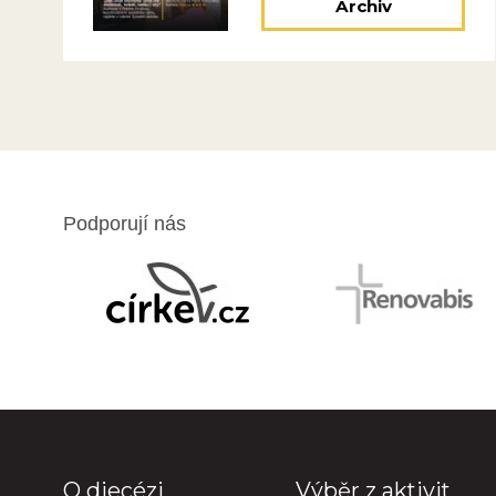
Archiv
Podporují nás
O diecézi
Výběr z aktivit