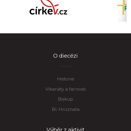
O diecézi
Historie
Vikariáty a farnosti
Biskup
Bl. Hroznata
Výběr z aktivit