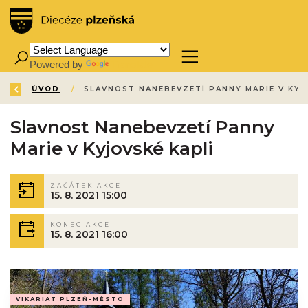
Powered by
Translate
ZPĚT
ÚVOD
/
Slavnost Nanebevzetí Panny
Marie v Kyjovské kapli
ZAČÁTEK AKCE
15. 8. 2021 15:00
KONEC AKCE
15. 8. 2021 16:00
VIKARIÁT PLZEŇ-MĚSTO