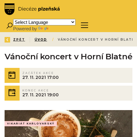
Powered by
Translate
ZPĚT
ÚVOD
/
VÁNOČNÍ KONCERT V HORNÍ BLATN
Vánoční koncert v Horní Blatné
ZAČÁTEK AKCE
27. 11. 2021 17:00
KONEC AKCE
27. 11. 2021 19:00
VIKARIÁT KARLOVARSKÝ