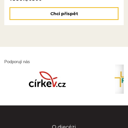
Chci přispět
Podporují nás
O diecézi