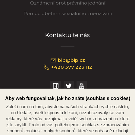
Oznámení protiprávního jednání
Pomoc obětem sexuálního zneužívání
Kontaktujte nás
bip@bip.cz
+420 377 223 112
Náměstí Republiky 234/35, 301 00 Plzeň
Aby web fungoval tak, jak ho znáte (souhlas s cookies)
Záleží nám na tom, abyste na našich stránkách rychle našli to,
co hledáte, ušetřili spoustu klikání, nezobrazovaly se vám
reklamy, které vás nezajímají a viděli web v zobrazení na které
jste zvyklí. Proto od vás potřebujeme souhlas se zpracováním
souborů cookies - malých souborů, které se dočasně ukládají