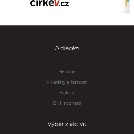
O diecézi
Historie
Vikariáty a farnosti
Biskup
Bl. Hroznata
Výběr z aktivit