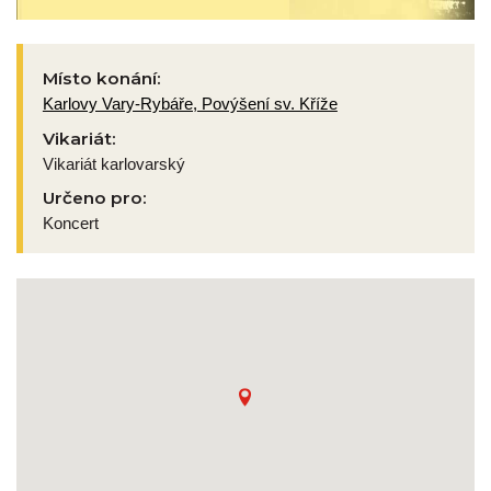
Místo konání:
Karlovy Vary-Rybáře, Povýšení sv. Kříže
Vikariát:
Vikariát karlovarský
Určeno pro:
Koncert