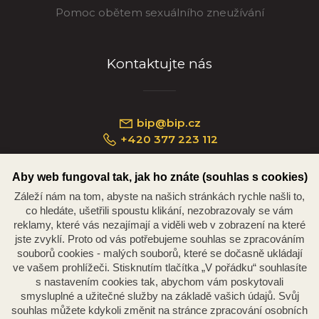
Pomoc obětem sexuálního zneužívání
Kontaktujte nás
bip@bip.cz
+420 377 223 112
Aby web fungoval tak, jak ho znáte (souhlas s cookies)
Záleží nám na tom, abyste na našich stránkách rychle našli to,
Náměstí Republiky 234/35, 301 00 Plzeň
co hledáte, ušetřili spoustu klikání, nezobrazovaly se vám
reklamy, které vás nezajímají a viděli web v zobrazení na které
jste zvyklí. Proto od vás potřebujeme souhlas se zpracováním
souborů cookies - malých souborů, které se dočasně ukládají
ve vašem prohlížeči. Stisknutím tlačítka „V pořádku“ souhlasíte
s nastavením cookies tak, abychom vám poskytovali
smysluplné a užitečné služby na základě vašich údajů. Svůj
souhlas můžete kdykoli změnit na stránce zpracování osobních