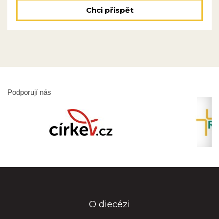
Chci přispět
Podporují nás
O diecézi