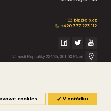
bip@bip.cz
+420 377 223 112
Náměstí Republiky 234/35, 301 00 Plzeň
© 2026 Oficiální stránky Plzeňské diecéze
©dmpCMS
avovat cookies
V pořádku