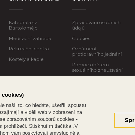
Katedrála sv.
Zpracování osobních
Bartoloměje
údajů
Meditační zahrada
Cookies
Rekreační centra
Oznámení
protiprávního jednání
Kostely a kaple
Pomoc obětem
sexuálního zneužívání
s cookies)
 našli to, co hledáte, ušetřili spoustu
zajímají a viděli web v zobrazení na
s se zpracováním souborů cookies -
Spr
prohlížeči. Stisknutím tlačítka „V
chom vám poskytovali smysluplné a