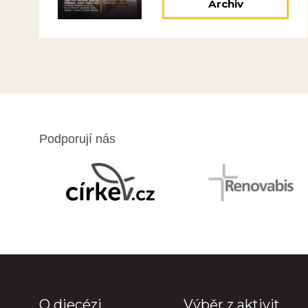
Archiv
Podporují nás
O diecézi
Výběr z aktivit