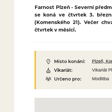
Farnost Plzeň - Severní předmě
se koná ve čtvrtek 3. břez
(Komenského 21). Večer chva
čtvrtek v měsíci.
Místo konání:
Plzeň, K
Vikariát:
Vikariát 
Určeno pro:
Modlitba