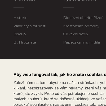
Historie
Diecézní charita Plzeň
Vikariáty a farnosti
Křesťanské poradny
Biskup
Církevní školy
Bl. Hroznata
Papežská misijní díla
Aby web fungoval tak, jak ho znáte (souhlas 
Záleží nám na tom, abyste na našich stránkách rychle
klikání, nezobrazovaly se vám reklamy, které vás ne
které jste zvyklí. Proto od vás potřebujeme souhla
malých souborů, které se dočasně ukládají ve vašem 
pořádku“ souhlasíte s nastavením cookies tak, aby