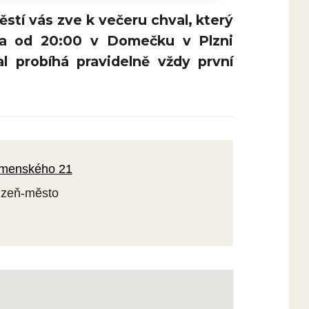
stí vás zve k večeru chval, který
na od 20:00 v Domečku v Plzni
l probíhá pravidelně vždy první
omenského 21
Plzeň-město