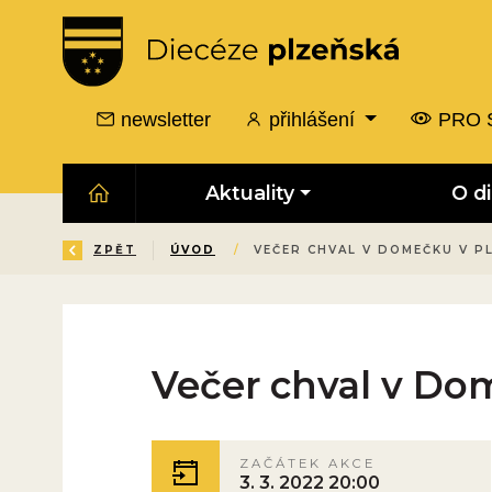
newsletter
přihlášení
PRO 
Aktuality
O d
ZPĚT
ÚVOD
/
VEČER CHVAL V DOMEČKU V P
Večer chval v Do
ZAČÁTEK AKCE
3. 3. 2022 20:00