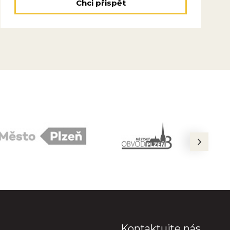
Chci přispět
next
Kontaktujte nás