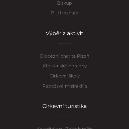
Biskup
Bl. Hroznata
Výběr z aktivit
Diecézní charita Plzeň
Křesťanské poradny
Církevní školy
Papežská misijní díla
Církevní turistika
Katedrála sv. Bartoloměje