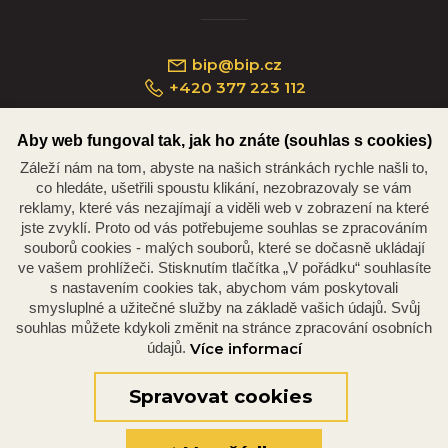
bip@bip.cz
+420 377 223 112
Aby web fungoval tak, jak ho znáte (souhlas s cookies)
Záleží nám na tom, abyste na našich stránkách rychle našli to,
Náměstí Republiky 234/35, 301 00 Plzeň
co hledáte, ušetřili spoustu klikání, nezobrazovaly se vám
reklamy, které vás nezajímají a viděli web v zobrazení na které
jste zvyklí. Proto od vás potřebujeme souhlas se zpracováním
souborů cookies - malých souborů, které se dočasně ukládají
ve vašem prohlížeči. Stisknutím tlačítka „V pořádku“ souhlasíte
s nastavením cookies tak, abychom vám poskytovali
smysluplné a užitečné služby na základě vašich údajů. Svůj
souhlas můžete kdykoli změnit na stránce zpracování osobních
údajů.
Více informací
© 2026 Oficiální stránky Plzeňské diecéze
©dmpCMS
Spravovat cookies