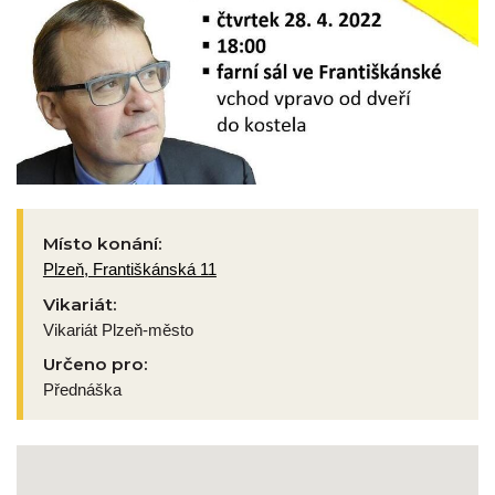
Místo konání:
Plzeň, Františkánská 11
Vikariát:
Vikariát Plzeň-město
Určeno pro:
Přednáška