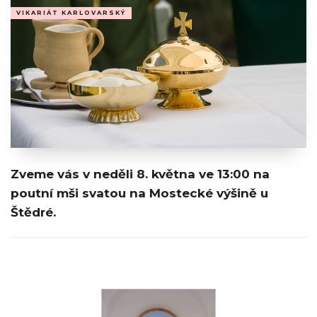
VIKARIÁT KARLOVARSKÝ
Zveme vás v neděli 8. května ve 13:00 na
poutní mši svatou na Mostecké výšině u
Štědré.