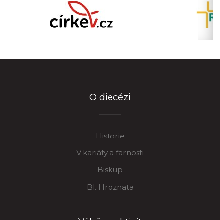
O diecézi
Historie
Vikariáty a farnosti
Biskup
Bl. Hroznata