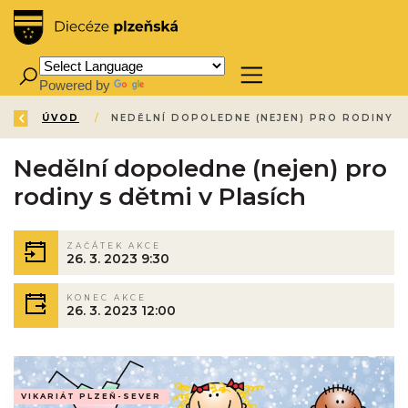
Powered by
Translate
ZPĚT
ÚVOD
/
Nedělní dopoledne (nejen) pro
rodiny s dětmi v Plasích
ZAČÁTEK AKCE
26. 3. 2023 9:30
KONEC AKCE
26. 3. 2023 12:00
VIKARIÁT PLZEŇ-SEVER