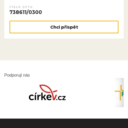
ČÍSLO ÚČTU
738611/0300
Chci přispět
Podporují nás