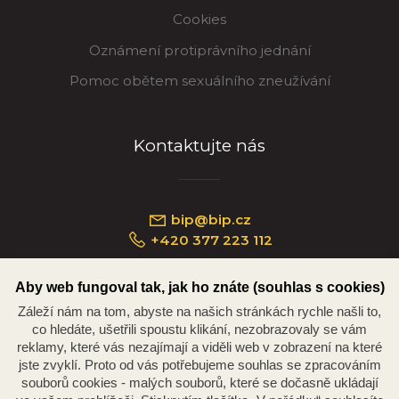
Cookies
Oznámení protiprávního jednání
Pomoc obětem sexuálního zneužívání
Kontaktujte nás
bip@bip.cz
+420 377 223 112
Aby web fungoval tak, jak ho znáte (souhlas s cookies)
Záleží nám na tom, abyste na našich stránkách rychle našli to,
Náměstí Republiky 234/35, 301 00 Plzeň
co hledáte, ušetřili spoustu klikání, nezobrazovaly se vám
reklamy, které vás nezajímají a viděli web v zobrazení na které
jste zvyklí. Proto od vás potřebujeme souhlas se zpracováním
souborů cookies - malých souborů, které se dočasně ukládají