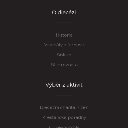
O diecézi
Historie
Vikariáty a farnosti
Biskup
Bl. Hroznata
Výběr z aktivit
Diecézní charita Plzeň
Křesťanské poradny
Církevní školy