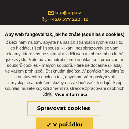
bip@bip.cz
+420 377 223 112
Aby web fungoval tak, jak ho znáte (souhlas s cookies)
Záleží nám na tom, abyste na našich stránkách rychle našli to,
Náměstí Republiky 234/35, 301 00 Plzeň
co hledáte, ušetřili spoustu klikání, nezobrazovaly se vám
reklamy, které vás nezajímají a viděli web v zobrazení na které
jste zvyklí. Proto od vás potřebujeme souhlas se zpracováním
souborů cookies - malých souborů, které se dočasně ukládají
ve vašem prohlížeči. Stisknutím tlačítka „V pořádku“ souhlasíte
s nastavením cookies tak, abychom vám poskytovali
smysluplné a užitečné služby na základě vašich údajů. Svůj
souhlas můžete kdykoli změnit na stránce zpracování osobních
údajů.
Více informací
© 2026 Oficiální stránky Plzeňské diecéze
©dmpCMS
Spravovat cookies
V pořádku