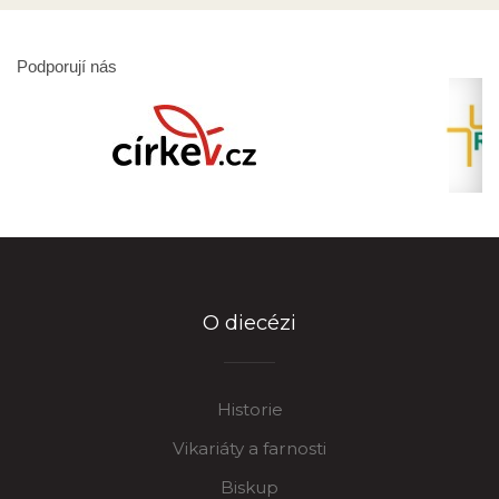
Podporují nás
O diecézi
Historie
Vikariáty a farnosti
Biskup