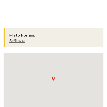
Místo konání:
Šeříkovka