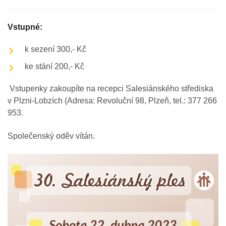
Vstupné:
k sezení 300,- Kč
ke stání 200,- Kč
Vstupenky zakoupíte na recepci Salesiánského střediska
v Plzni-Lobzích (Adresa: Revoluční 98, Plzeň, tel.: 377 266
953.
Společenský oděv vítán.