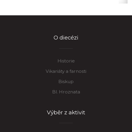
O diecézi
Historie
Vikariáty a farnosti
Biskup
Bl. Hroznata
Výběr z aktivit