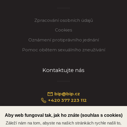
Zpracování osobních údajů
Cookies
Oznámení protiprávního jednání
Pomoc obětem sexuálního zneužívání
Kontaktujte nás
bip@bip.cz
+420 377 223 112
Aby web fungoval tak, jak ho znáte (souhlas s cookies)
Záleží nám na tom, abyste na našich stránkách rychle našli to,