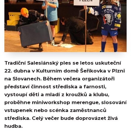
Tradiční Salesiánský ples se letos uskuteční
22. dubna v Kulturním domě Šeříkovka v Plzni
na Slovanech. Během večera organizátoři
představí činnost střediska a farnosti,
vystoupí děti a mladí z kroužků a klubu,
proběhne miniworkshop merengue, slosování
vstupenek nebo scénka zaměstnanců
střediska. Celý večer bude doprovázet živá
hudba.