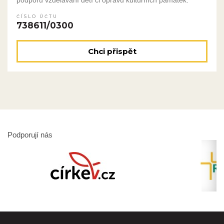
podporu vzdělávání dětí či opravu kulturních památek.
ČÍSLO ÚČTU
738611/0300
Chci přispět
Podporují nás