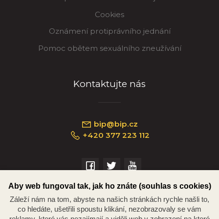
Cookies
Oznámení protiprávního jednání
Pomoc obětem sexuálního zneužívání
Kontaktujte nás
bip@bip.cz
+420 377 223 112
Náměstí Republiky 234/35, 301 00 Plzeň
Aby web fungoval tak, jak ho znáte (souhlas s cookies)
Záleží nám na tom, abyste na našich stránkách rychle našli to,
co hledáte, ušetřili spoustu klikání, nezobrazovaly se vám
reklamy, které vás nezajímají a viděli web v zobrazení na které