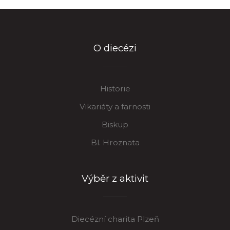
O diecézi
Historie
Vikariáty a farnosti
Biskup
Bl. Hroznata
Výběr z aktivit
Diecézní charita Plzeň