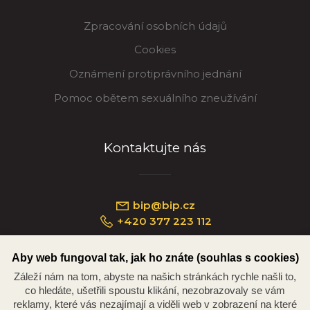
Zpracování osobních údajů
Cookies
Oznámení protiprávního jednání
Pomoc obětem sexuálního zneužívání
Kontaktujte nás
bip@bip.cz
+420 377 223 112
Aby web fungoval tak, jak ho znáte (souhlas s cookies)
Záleží nám na tom, abyste na našich stránkách rychle našli to,
Náměstí Republiky 234/35, 301 00 Plzeň
co hledáte, ušetřili spoustu klikání, nezobrazovaly se vám
reklamy, které vás nezajímají a viděli web v zobrazení na které