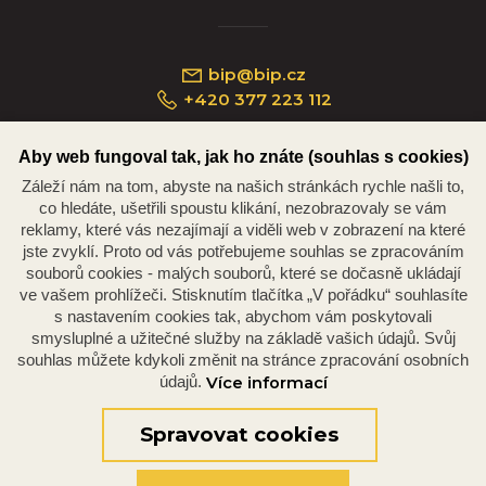
bip@bip.cz
+420 377 223 112
Aby web fungoval tak, jak ho znáte (souhlas s cookies)
Záleží nám na tom, abyste na našich stránkách rychle našli to,
Náměstí Republiky 234/35, 301 00 Plzeň
co hledáte, ušetřili spoustu klikání, nezobrazovaly se vám
reklamy, které vás nezajímají a viděli web v zobrazení na které
jste zvyklí. Proto od vás potřebujeme souhlas se zpracováním
souborů cookies - malých souborů, které se dočasně ukládají
ve vašem prohlížeči. Stisknutím tlačítka „V pořádku“ souhlasíte
s nastavením cookies tak, abychom vám poskytovali
smysluplné a užitečné služby na základě vašich údajů. Svůj
souhlas můžete kdykoli změnit na stránce zpracování osobních
údajů.
Více informací
© 2026 Oficiální stránky Plzeňské diecéze
©dmpCMS
Spravovat cookies