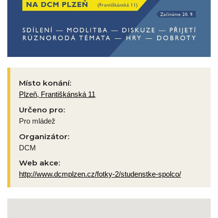
Místo konání:
Plzeň, Františkánská 11
Určeno pro:
Pro mládež
Organizátor:
DCM
Web akce:
http://www.dcmplzen.cz/fotky-2/studenstke-spolco/