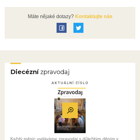
Máte nějaké dotazy?
Kontaktujte nás
Diecézní
zpravodaj
AKTUÁLNÍ ČÍSLO
Každý měsíc vydáváme zpravodaj s důležitým děním v