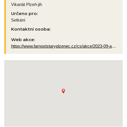
Vikariát Plzeň-jih
Určeno pro:
Setkání
Kontaktní osoba:
Web akce:
https://www.farnoststaryplzenec.cz/cs/akce/2023-09-adventni-dilny_2?dateID=1044