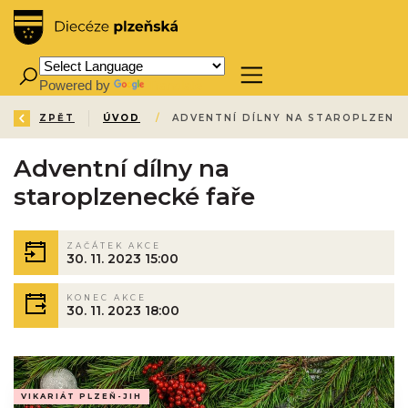
Powered by
Translate
ZPĚT
ÚVOD
/
ADVENTNÍ DÍLNY NA STAROPLZENEC
Adventní dílny na
staroplzenecké faře
ZAČÁTEK AKCE
30. 11. 2023 15:00
KONEC AKCE
30. 11. 2023 18:00
VIKARIÁT PLZEŇ-JIH