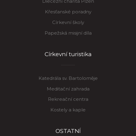
Diecézní charita Plzeň
Křesťanské poradny
Církevní školy
Papežská misijní díla
Církevní turistika
Katedrála sv. Bartoloměje
Meditační zahrada
Rekreační centra
Kostely a kaple
OSTATNÍ