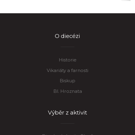
O diecézi
Historie
Vikariáty a farnosti
Biskup
Bl. Hroznata
Výběr z aktivit