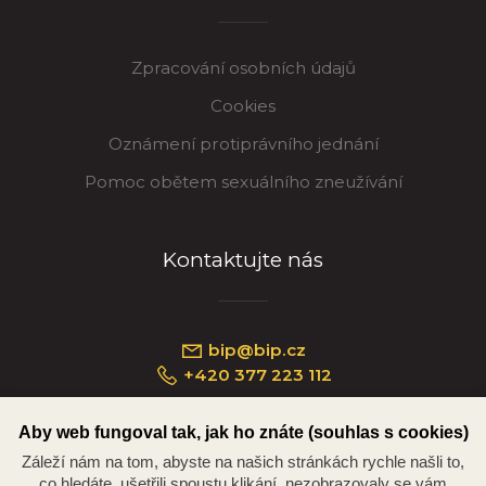
Zpracování osobních údajů
Cookies
Oznámení protiprávního jednání
Pomoc obětem sexuálního zneužívání
Kontaktujte nás
bip@bip.cz
+420 377 223 112
Aby web fungoval tak, jak ho znáte (souhlas s cookies)
Záleží nám na tom, abyste na našich stránkách rychle našli to,
Náměstí Republiky 234/35, 301 00 Plzeň
co hledáte, ušetřili spoustu klikání, nezobrazovaly se vám