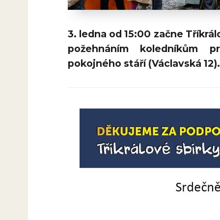
3. ledna od 15:00 začne Tříkrál
požehnáním koledníkům 
pokojného stáří (Václavská 12).