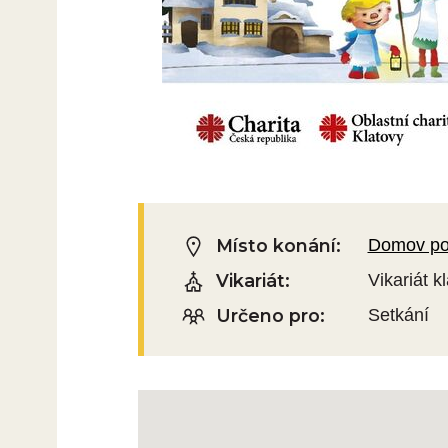
Místo konání:
Domov pok
Vikariát:
Vikariát k
Určeno pro:
Setkání