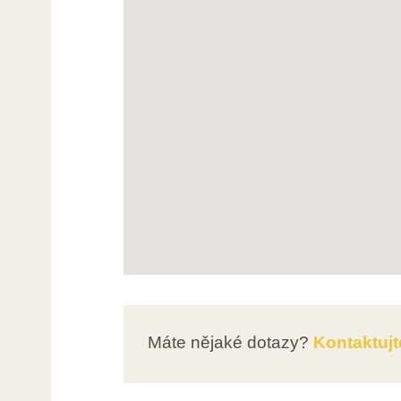
Máte nějaké dotazy?
Kontaktujt