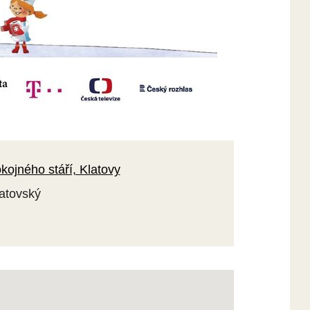
ojného stáří, Klatovy
latovský