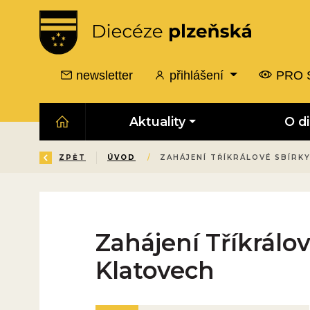
newsletter
přihlášení
PRO 
Aktuality
O d
ZPĚT
ÚVOD
/
ZAHÁJENÍ TŘÍKRÁLOVÉ SBÍRK
Zahájení Tříkrálov
Klatovech