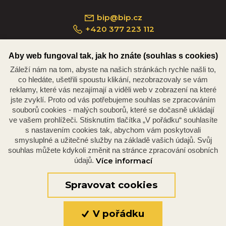
bip@bip.cz
+420 377 223 112
Aby web fungoval tak, jak ho znáte (souhlas s cookies)
Záleží nám na tom, abyste na našich stránkách rychle našli to,
Náměstí Republiky 234/35, 301 00 Plzeň
co hledáte, ušetřili spoustu klikání, nezobrazovaly se vám
reklamy, které vás nezajímají a viděli web v zobrazení na které
jste zvyklí. Proto od vás potřebujeme souhlas se zpracováním
souborů cookies - malých souborů, které se dočasně ukládají
ve vašem prohlížeči. Stisknutím tlačítka „V pořádku“ souhlasíte
s nastavením cookies tak, abychom vám poskytovali
smysluplné a užitečné služby na základě vašich údajů. Svůj
souhlas můžete kdykoli změnit na stránce zpracování osobních
údajů.
Více informací
© 2026 Oficiální stránky Plzeňské diecéze
©dmpCMS
Spravovat cookies
V pořádku