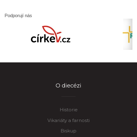
Podporují nás
O diecézi
Historie
Vikariáty a farnosti
Biskup