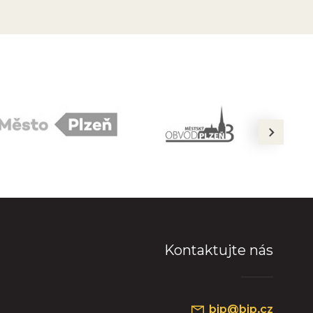
next
Kontaktujte nás
bip@bip.cz