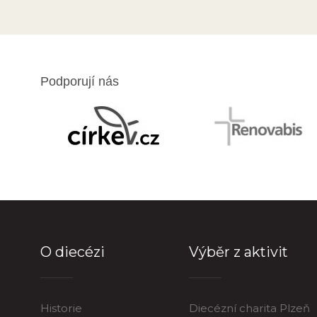
Podporují nás
O diecézi
Výběr z aktivit
Historie
Diecézní charita Plzeň