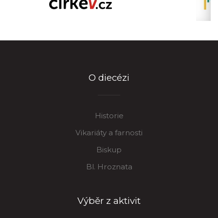
O diecézi
Historie
Vikariáty a farnosti
Biskup
Bl. Hroznata
Výběr z aktivit