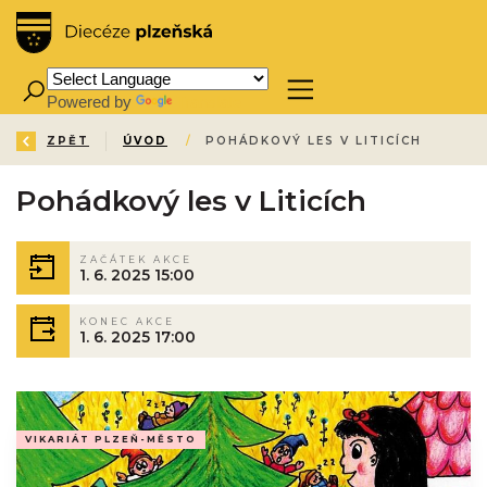
Powered by
Translate
ZPĚT
ÚVOD
/
POHÁDKOVÝ LES V LITICÍCH
Pohádkový les v Liticích
ZAČÁTEK AKCE
1. 6. 2025 15:00
KONEC AKCE
1. 6. 2025 17:00
VIKARIÁT PLZEŇ-MĚSTO