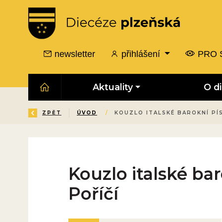
newsletter
přihlášení
PRO 
Aktuality
O d
ZPĚT
ÚVOD
/
KOUZLO ITALSKÉ BAROKNÍ PÍ
Kouzlo italské ba
Poříčí