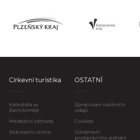
Církevní turistika
OSTATNÍ
Katedrála sv.
Zpracování osobních
Bartoloměje
údajů
Meditační zahrada
Cookies
Rekreační centra
Oznámení
protiprávního jednání