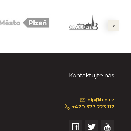
next
Kontaktujte nás
bip@bip.cz
+420 377 223 112