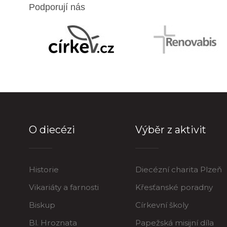
Podporují nás
O diecézi
Výběr z aktivit
Historie
Diecézní charita Plzeň
Vikariáty a farnosti
Křesťanské poradny
Biskup
Církevní školy
Bl. Hroznata
Papežská misijní díla