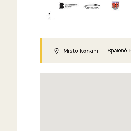
Místo konání:
Spálené P