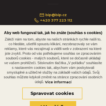
bip@bip.cz
+420 377 223 112
Aby web fungoval tak, jak ho znáte (souhlas s cookies)
Záleží nám na tom, abyste na našich stránkách rychle našli to,
Náměstí Republiky 234/35, 301 00 Plzeň
co hledáte, ušetřili spoustu klikání, nezobrazovaly se vám
reklamy, které vás nezajímají a viděli web v zobrazení na které
jste zvyklí. Proto od vás potřebujeme souhlas se zpracováním
souborů cookies - malých souborů, které se dočasně ukládají
ve vašem prohlížeči. Stisknutím tlačítka „V pořádku“ souhlasíte
s nastavením cookies tak, abychom vám poskytovali
smysluplné a užitečné služby na základě vašich údajů. Svůj
souhlas můžete kdykoli změnit na stránce zpracování osobních
údajů.
Více informací
© 2026 Oficiální stránky Plzeňské diecéze
©dmpCMS
Spravovat cookies