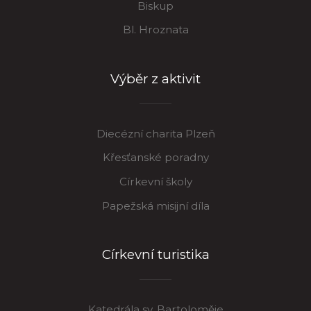
Biskup
Bl. Hroznata
Výběr z aktivit
Diecézní charita Plzeň
Křesťanské poradny
Církevní školy
Papežská misijní díla
Církevní turistika
Katedrála sv. Bartoloměje