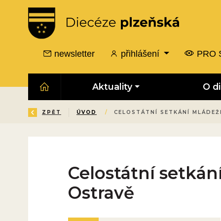
newsletter
přihlášení
PRO 
Aktuality
O d
ZPĚT
ÚVOD
/
CELOSTÁTNÍ SETKÁNÍ MLÁDEŽ
Celostátní setkán
Ostravě