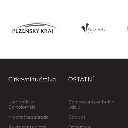
Církevní turistika
OSTATNÍ
Katedrála sv.
Zpracování osobních
Bartoloměje
údajů
Meditační zahrada
Cookies
Rekreační centra
Oznámení