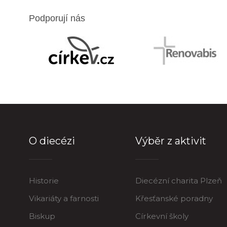
Podporují nás
O diecézi
Výběr z aktivit
Historie
Diecézní charita Plzeň
Vikariáty a farnosti
Křesťanské poradny
Biskup
Církevní školy