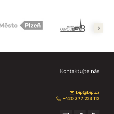
next
Kontaktujte nás
bip@bip.cz
+420 377 223 112