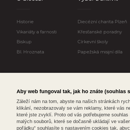
Historie
Diecézní charita Plzeň
Vikariáty a farnosti
Křesťanské poradny
Biskup
Církevní školy
Bl. Hroznata
Papežská misijní díla
Aby web fungoval tak, jak ho znáte (souhlas 
Záleží nám na tom, abyste na našich stránkách rychle
klikání, nezobrazovaly se vám reklamy, které vás ne
které jste zvyklí. Proto od vás potřebujeme souhla
malých souborů, které se dočasně ukládají ve vašem 
pořádku“ souhlasíte s nastavením cookies tak, aby