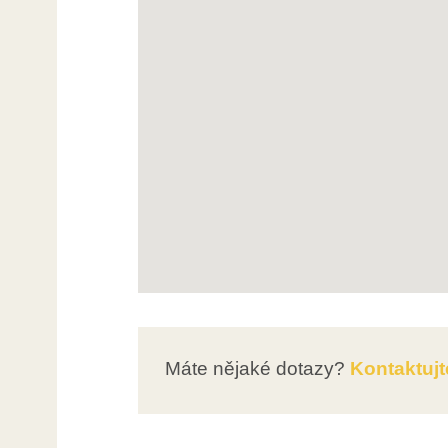
Máte nějaké dotazy?
Kontaktujt