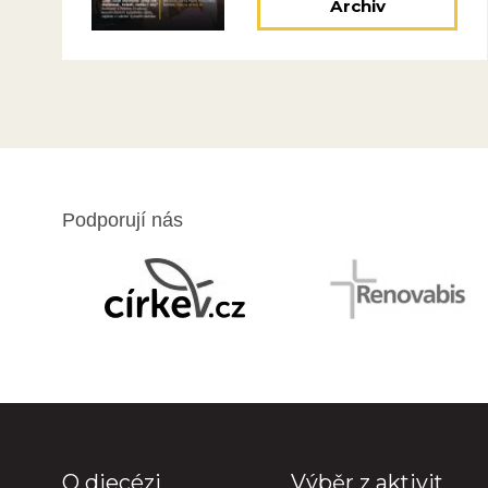
Archiv
Podporují nás
O diecézi
Výběr z aktivit