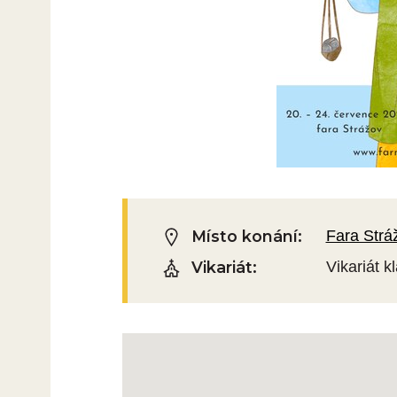
Místo konání:
Fara Strá
Vikariát:
Vikariát k