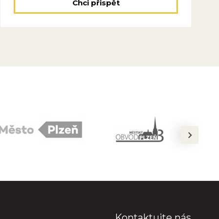
Chci přispět
next
Kontaktujte nás