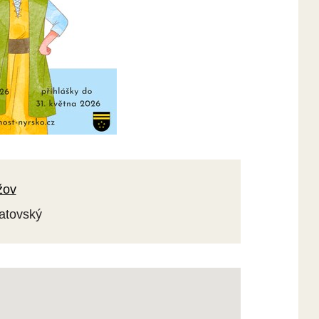
žov
latovský