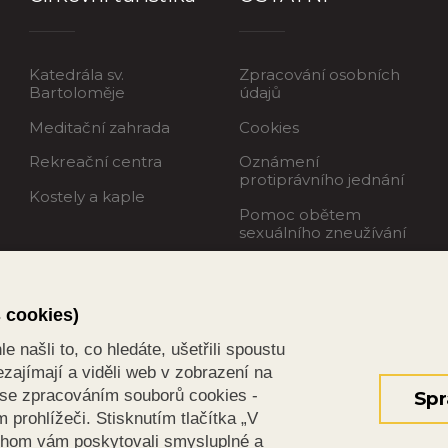
Katedrála sv.
Zpracování osobních
Bartoloměje
údajů
Meditační zahrada
Cookies
Rekreační centra
Oznámení
protiprávního jednání
Kostely a kaple
Pomoc obětem
sexuálního zneužívání
s cookies)
 našli to, co hledáte, ušetřili spoustu
zajímají a viděli web v zobrazení na
s se zpracováním souborů cookies -
Spr
prohlížeči. Stisknutím tlačítka „V
chom vám poskytovali smysluplné a