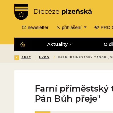
newsletter
přihlášení
PRO 
Aktuality
O d
ZPĚT
ÚVOD
/
FARNÍ PŘÍMĚSTSKÝ TÁBOR „O
Farní příměstský
Pán Bůh přeje"