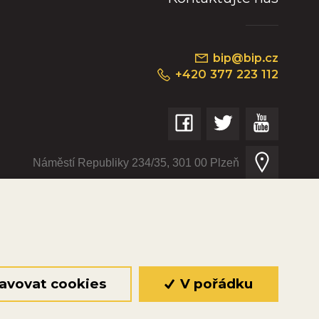
bip@bip.cz
+420 377 223 112
Náměstí Republiky 234/35, 301 00 Plzeň
© 2026 Oficiální stránky Plzeňské diecéze
©dmpCMS
avovat cookies
V pořádku