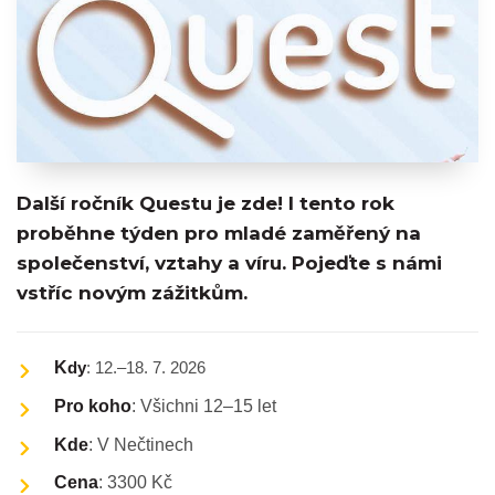
Další ročník Questu je zde! I tento rok
proběhne týden pro mladé zaměřený na
společenství, vztahy a víru. Pojeďte s námi
vstříc novým zážitkům.
K
dy
: 12.–18. 7. 2026
Pro koho
: Všichni 12–15 let
Kde
: V Nečtinech
Cena
: 3300 Kč