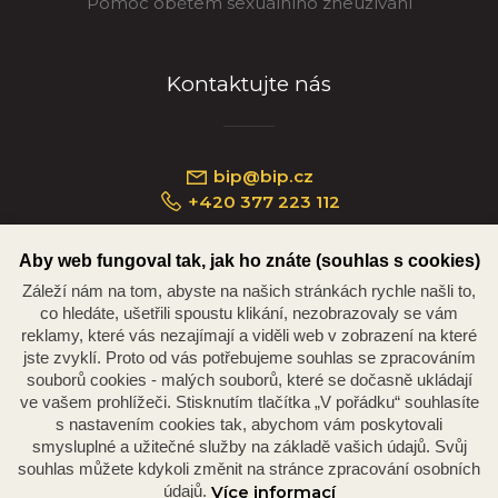
Pomoc obětem sexuálního zneužívání
Kontaktujte nás
bip@bip.cz
+420 377 223 112
Aby web fungoval tak, jak ho znáte (souhlas s cookies)
Záleží nám na tom, abyste na našich stránkách rychle našli to,
Náměstí Republiky 234/35, 301 00 Plzeň
co hledáte, ušetřili spoustu klikání, nezobrazovaly se vám
reklamy, které vás nezajímají a viděli web v zobrazení na které
jste zvyklí. Proto od vás potřebujeme souhlas se zpracováním
souborů cookies - malých souborů, které se dočasně ukládají
ve vašem prohlížeči. Stisknutím tlačítka „V pořádku“ souhlasíte
s nastavením cookies tak, abychom vám poskytovali
smysluplné a užitečné služby na základě vašich údajů. Svůj
souhlas můžete kdykoli změnit na stránce zpracování osobních
údajů.
Více informací