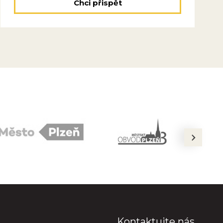
Chci přispět
next
Kontaktujte nás