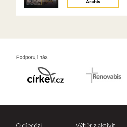
Archiv
Podporují nás
O diecézi
Výběr z aktivit