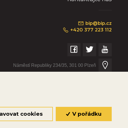
bip@bip.cz
+420 377 223 112
Náměstí Republiky 234/35, 301 00 Plzeň
© 2026 Oficiální stránky Plzeňské diecéze
©dmpCMS
avovat cookies
V pořádku