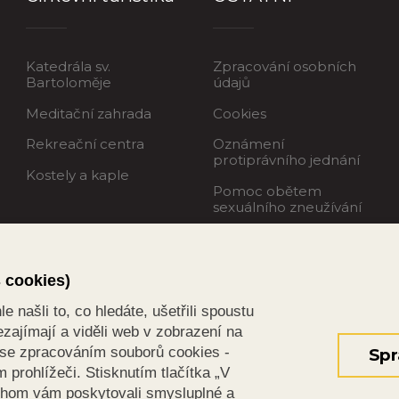
Katedrála sv.
Zpracování osobních
Bartoloměje
údajů
Meditační zahrada
Cookies
Rekreační centra
Oznámení
protiprávního jednání
Kostely a kaple
Pomoc obětem
sexuálního zneužívání
s cookies)
 našli to, co hledáte, ušetřili spoustu
zajímají a viděli web v zobrazení na
s se zpracováním souborů cookies -
Spr
prohlížeči. Stisknutím tlačítka „V
chom vám poskytovali smysluplné a