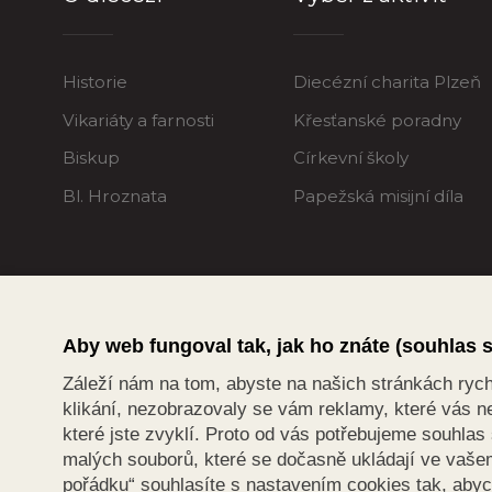
Historie
Diecézní charita Plzeň
Vikariáty a farnosti
Křesťanské poradny
Biskup
Církevní školy
Bl. Hroznata
Papežská misijní díla
Aby web fungoval tak, jak ho znáte (souhlas 
Záleží nám na tom, abyste na našich stránkách rychle
klikání, nezobrazovaly se vám reklamy, které vás ne
které jste zvyklí. Proto od vás potřebujeme souhla
malých souborů, které se dočasně ukládají ve vašem 
pořádku“ souhlasíte s nastavením cookies tak, aby