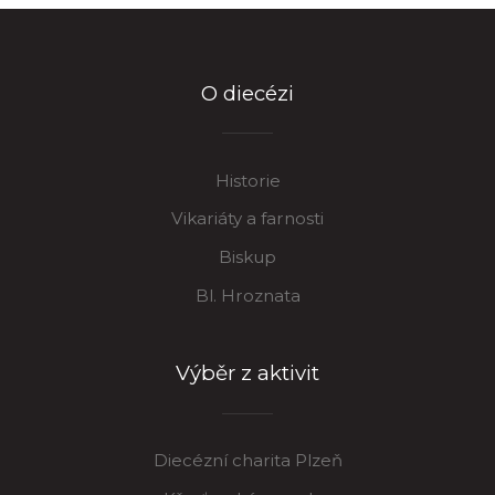
O diecézi
Historie
Vikariáty a farnosti
Biskup
Bl. Hroznata
Výběr z aktivit
Diecézní charita Plzeň