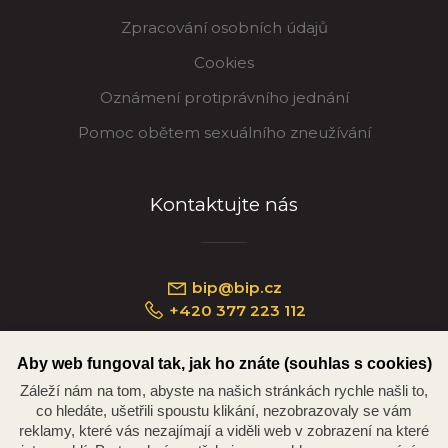
Zpracování osobních údajů
Cookies
Oznámení protiprávního jednání
Pomoc obětem sexuálního zneužívání
Kontaktujte nás
bip@bip.cz
+420 377 223 112
Aby web fungoval tak, jak ho znáte (souhlas s cookies)
Záleží nám na tom, abyste na našich stránkách rychle našli to,
Náměstí Republiky 234/35, 301 00 Plzeň
co hledáte, ušetřili spoustu klikání, nezobrazovaly se vám
reklamy, které vás nezajímají a viděli web v zobrazení na které