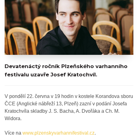
Devatenáctý ročník Plzeňského varhanního
festivalu uzavře Josef Kratochvíl.
V pondělí 22. června v 19 hodin v kostele Korandova sboru
ČCE (Anglické nábřeží 13, Plzeň) zazní v podání Josefa
Kratochvíla skladby J. S. Bacha, A. Dvořáka a Ch. M.
Widora.
Více na
www.plzenskyvarhannifestival.cz
.