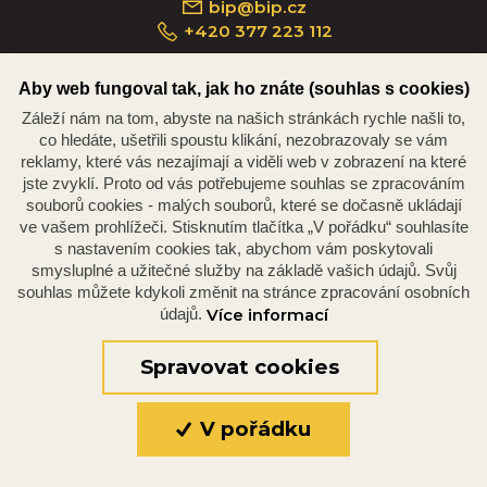
bip@bip.cz
+420 377 223 112
Aby web fungoval tak, jak ho znáte (souhlas s cookies)
Záleží nám na tom, abyste na našich stránkách rychle našli to,
Náměstí Republiky 234/35, 301 00 Plzeň
co hledáte, ušetřili spoustu klikání, nezobrazovaly se vám
reklamy, které vás nezajímají a viděli web v zobrazení na které
jste zvyklí. Proto od vás potřebujeme souhlas se zpracováním
souborů cookies - malých souborů, které se dočasně ukládají
ve vašem prohlížeči. Stisknutím tlačítka „V pořádku“ souhlasíte
s nastavením cookies tak, abychom vám poskytovali
smysluplné a užitečné služby na základě vašich údajů. Svůj
souhlas můžete kdykoli změnit na stránce zpracování osobních
údajů.
Více informací
© 2026 Oficiální stránky Plzeňské diecéze
©dmpCMS
Spravovat cookies
V pořádku