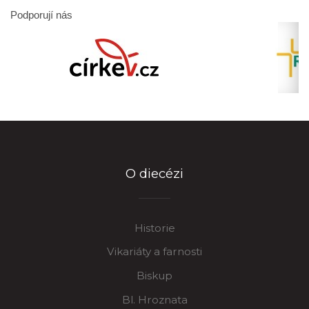
Podporují nás
O diecézi
Historie
Vikariáty a farnosti
Biskup
Bl. Hroznata