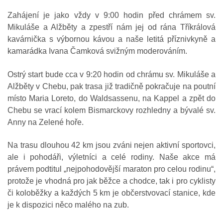
Zahájení je jako vždy v 9:00 hodin před chrámem sv.
Mikuláše a Alžběty a zpestří nám jej od rána Tříkrálová
kavárnička s výbornou kávou a naše letitá příznivkyně a
kamarádka Ivana Čamková svižným moderováním.
Ostrý start bude cca v 9:20 hodin od chrámu sv. Mikuláše a
Alžběty v Chebu, pak trasa již tradičně pokračuje na poutní
místo Maria Loreto, do Waldsassenu, na Kappel a zpět do
Chebu se vrací kolem Bismarckovy rozhledny a bývalé sv.
Anny na Zelené hoře.
Na trasu dlouhou 42 km jsou zváni nejen aktivní sportovci,
ale i pohodáři, výletníci a celé rodiny. Naše akce má
právem podtitul „nejpohodovější maraton pro celou rodinu“,
protože je vhodná pro jak běžce a chodce, tak i pro cyklisty
či koloběžky a každých 5 km je občerstvovací stanice, kde
je k dispozici něco malého na zub.