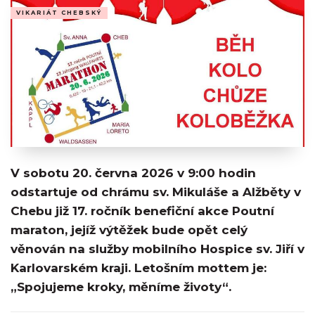
VIKARIÁT CHEBSKÝ
V sobotu 20. června 2026 v 9:00 hodin
odstartuje od chrámu sv. Mikuláše a Alžběty v
Chebu již 17. ročník benefiční akce Poutní
maraton, jejíž výtěžek bude opět celý
věnován na služby mobilního Hospice sv. Jiří v
Karlovarském kraji. Letošním mottem je:
„Spojujeme kroky, měníme životy“.