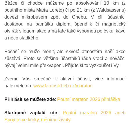
Běžce či chodce můžeme po absolvování 10 km (z
poutního místa Maria Loreto) či po 21 km (z Waldsassenu)
dovézt mikrobusem zpět do Chebu. V cíli účastníci
dostanou na památku diplom, špendlík či magnetický
otvírák s logem akce a na faře také výbornou polévku, kávu
a něco sladkého.
Počasí se může měnit, ale skvělá atmosféra naší akce
zůstává. Proto se většina účastníků ráda vrací a nováčci
bývají velmi mile překvapeni. Přijďte si to vyzkoušet i Vy.
Zveme Vás srdečně k aktivní účasti, více informací
naleznete na:
www.farnostcheb.cz/maraton
Přihlásit se můžete zde
:
Poutní maraton 2026 přihláška
Startovné zaplatit zde:
Poutní maraton 2026 aneb
Spojujeme kroky, měníme životy