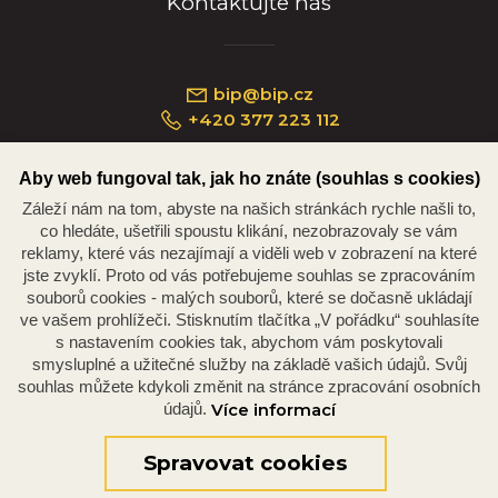
Kontaktujte nás
bip@bip.cz
+420 377 223 112
Aby web fungoval tak, jak ho znáte (souhlas s cookies)
Záleží nám na tom, abyste na našich stránkách rychle našli to,
Náměstí Republiky 234/35, 301 00 Plzeň
co hledáte, ušetřili spoustu klikání, nezobrazovaly se vám
reklamy, které vás nezajímají a viděli web v zobrazení na které
jste zvyklí. Proto od vás potřebujeme souhlas se zpracováním
souborů cookies - malých souborů, které se dočasně ukládají
ve vašem prohlížeči. Stisknutím tlačítka „V pořádku“ souhlasíte
s nastavením cookies tak, abychom vám poskytovali
smysluplné a užitečné služby na základě vašich údajů. Svůj
souhlas můžete kdykoli změnit na stránce zpracování osobních
údajů.
Více informací
© 2026 Oficiální stránky Plzeňské diecéze
©dmpCMS
Spravovat cookies