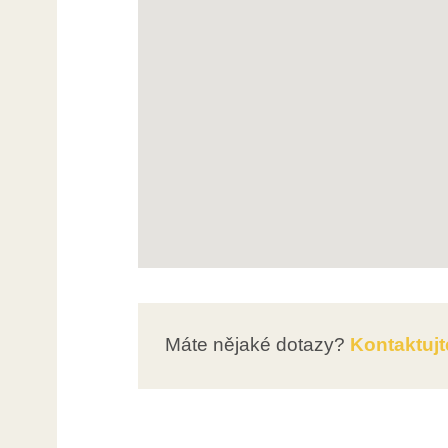
Máte nějaké dotazy?
Kontaktujt