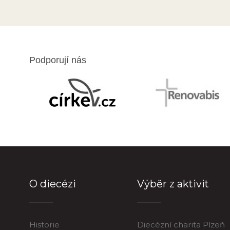
Podporují nás
O diecézi
Výběr z aktivit
Historie
Diecézní charita Plzeň