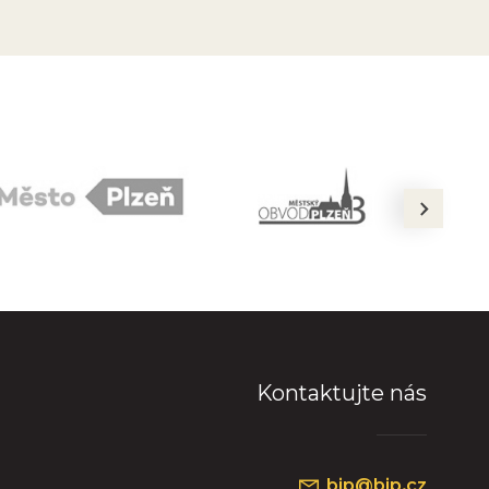
next
Kontaktujte nás
bip@bip.cz