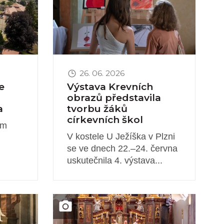
26. 06. 2026
e
Výstava Krevních
obrazů představila
a
tvorbu žáků
církevních škol
ém
V kostele U Ježíška v Plzni
se ve dnech 22.–24. června
uskutečnila 4. výstava...
Obrázek novinky