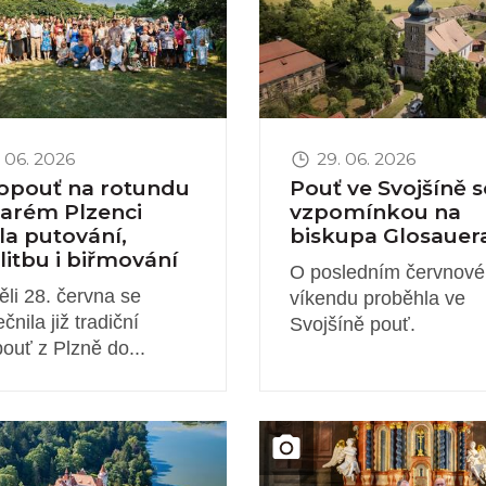
 06. 2026
29. 06. 2026
opouť na rotundu
Pouť ve Svojšíně s
tarém Plzenci
vzpomínkou na
ila putování,
biskupa Glosauer
itbu i biřmování
O posledním červnov
ěli 28. června se
víkendu proběhla ve
čnila již tradiční
Svojšíně pouť.
ouť z Plzně do...
novinky
Obrázek novinky