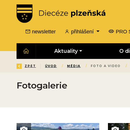
newsletter
přihlášení
PRO 
Aktuality
O d
ZPĚT
ÚVOD
/
MÉDIA
/
FOTO A VIDEO
/
Fotogalerie
Obrázek novinky
Obrázek 