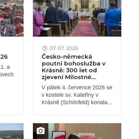
07. 07. 2026
026
Česko-německá
poutní bohoslužba v
1. a
Krásně: 300 let od
tovech
zjevení Milostné...
V pátek 4. července 2026 se
v kostele sv. Kateřiny v
Krásně (Schönfeld) konala...
Obrázek novinky