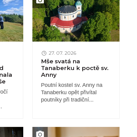
27. 07. 2026
Mše svatá na
d
Tanaberku k poctě sv.
nala
Anny
še
Poutní kostel sv. Anny na
ročí
Tanaberku opět přivítal
poutníky při tradiční...
.
Obrázek novinky