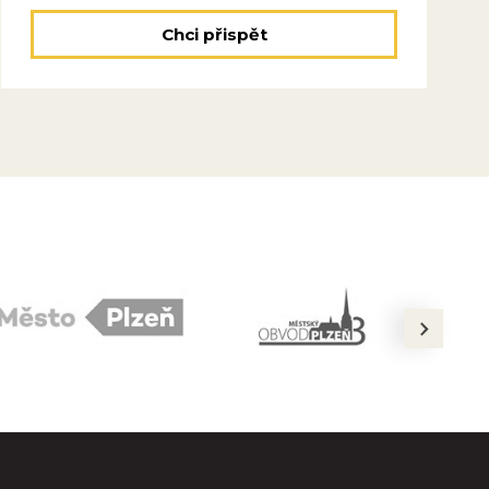
Chci přispět
next