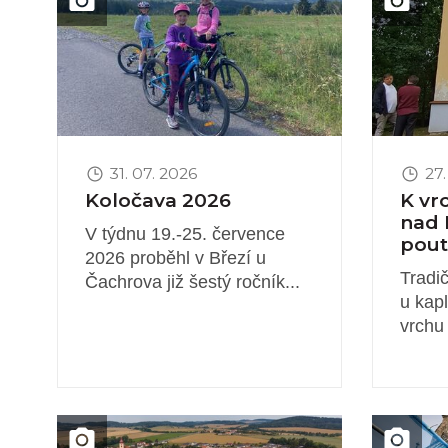
31. 07. 2026
27.
Koločava 2026
K vr
nad 
V týdnu 19.-25. července
pout
2026 proběhl v Březí u
Tradi
Čachrova již šestý ročník...
u kap
vrchu
Obrázek novinky
Obrázek 