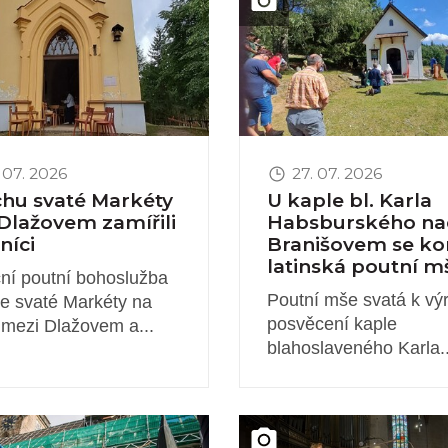
 07. 2026
27. 07. 2026
chu svaté Markéty
U kaple bl. Karla
Dlažovem zamířili
Habsburského na
níci
Branišovem se ko
latinská poutní m
ční poutní bohoslužba
Poutní mše svatá k vý
le svaté Markéty na
posvěcení kaple
 mezi Dlažovem a...
blahoslaveného Karla..
novinky
Obrázek novinky