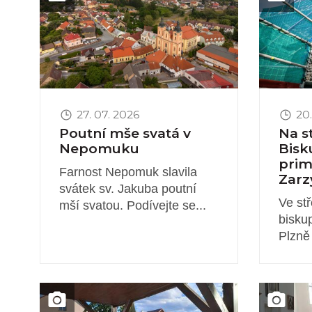
27. 07. 2026
20.
Poutní mše svatá v
Na s
Nepomuku
Bisk
pri
Farnost Nepomuk slavila
Zarzy
svátek sv. Jakuba poutní
Ve st
mší svatou. Podívejte se...
bisku
Plzně
Obrázek novinky
Obrázek 