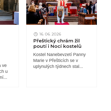
16. 06. 2026
Přeštický chrám žil
poutí i Nocí kostelů
Kostel Nanebevzetí Panny
Marie v Přešticích se v
a ve
uplynulých týdnech stal...
ch u
í...