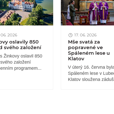
 06. 2026
17. 06. 2026
ovy oslavily 850
Mše svatá za
od svého založení
popravené ve
Spáleném lese u
s Žinkovy oslavil 850
Klatov
d svého založení
V úterý 16. června byl
enním programem...
Spáleném lese v Lube
Klatov sloužena zádušn