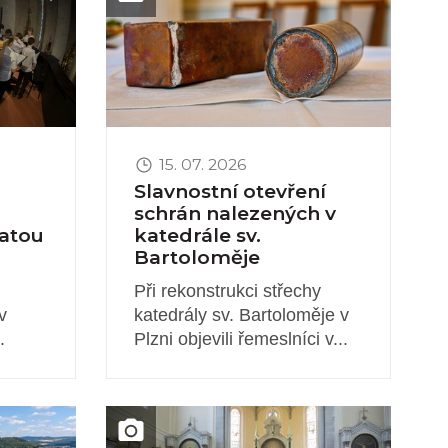
15. 07. 2026
Slavnostní otevření
schrán nalezených v
vatou
katedrále sv.
Bartoloměje
Při rekonstrukci střechy
v
katedrály sv. Bartoloměje v
.
Plzni objevili řemeslníci v...
Obrázek novinky