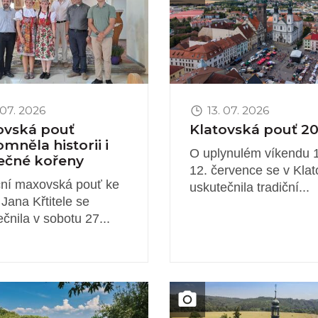
 07. 2026
13. 07. 2026
vská pouť
Klatovská pouť 2
mněla historii i
O uplynulém víkendu 1
ečné kořeny
12. července se v Kla
ční maxovská pouť ke
uskutečnila tradiční...
. Jana Křtitele se
čnila v sobotu 27...
novinky
Obrázek novinky