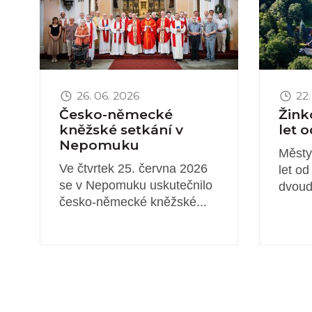
26. 06. 2026
22.
Česko-německé
Žink
kněžské setkání v
let 
Nepomuku
Městy
Ve čtvrtek 25. června 2026
let o
se v Nepomuku uskutečnilo
dvoud
česko-německé kněžské...