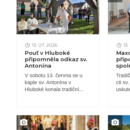
13. 07. 2026
13.
Pouť v Hluboké
Maxo
připomněla odkaz sv.
připo
Antonína
spol
V sobotu 13. června se u
Tradi
kaple sv. Antonína v
cti sv
Hluboké konala tradiční...
uskute
Obrázek novinky
Obrázek 