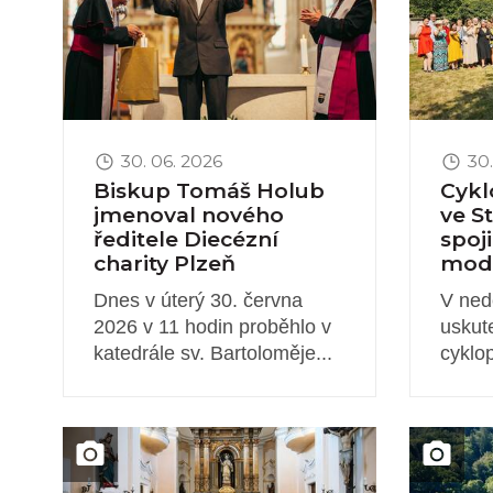
30. 06. 2026
30.
Biskup Tomáš Holub
Cykl
jmenoval nového
ve S
ředitele Diecézní
spoj
charity Plzeň
modl
Dnes v úterý 30. června
V ned
2026 v 11 hodin proběhlo v
uskute
katedrále sv. Bartoloměje...
cyklop
Obrázek novinky
Obrázek 