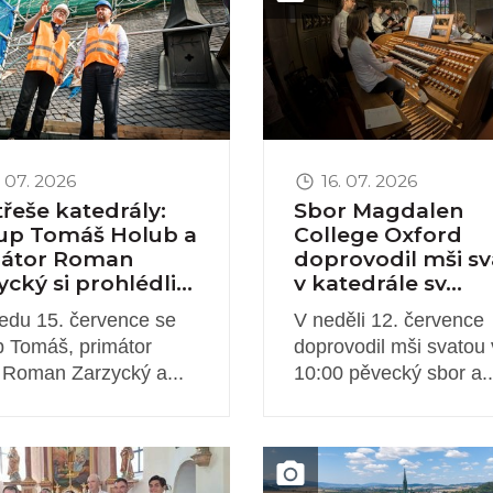
 07. 2026
16. 07. 2026
třeše katedrály:
Sbor Magdalen
up Tomáš Holub a
College Oxford
mátor Roman
doprovodil mši s
cký si prohlédli...
v katedrále sv...
ředu 15. července se
V neděli 12. července
p Tomáš, primátor
doprovodil mši svatou 
 Roman Zarzycký a...
10:00 pěvecký sbor a..
novinky
Obrázek novinky