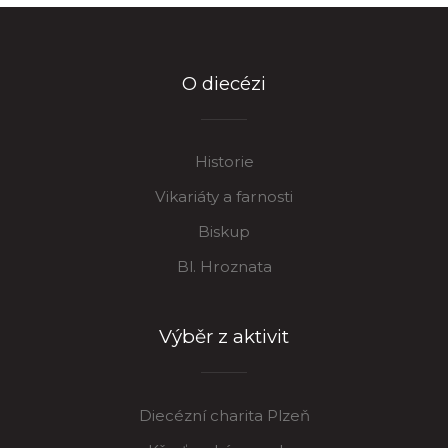
O diecézi
Historie
Vikariáty a farnosti
Biskup
Bl. Hroznata
Výběr z aktivit
Diecézní charita Plzeň