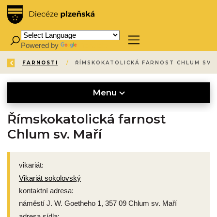
Powered by
Translate
ZPĚT
ÚVOD
KATALOG
FARNOSTI
/
/
/
ŘÍMSKOKA
Menu
Římskokatolická farnost
Chlum sv. Maří
vikariát:
Vikariát sokolovský
kontaktní adresa:
náměstí J. W. Goetheho 1, 357 09 Chlum sv. Maří
adresa sídla: