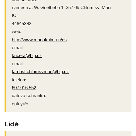
náměstí J. W. Goetheho 1, 357 09 Chlum sv. Maří
IČ:
44645392
web:
http://www.mariakulm.eu/cs
email:
kucera@bip.cz
email:
farnost.chlumsvmari@bip.cz
telefon:
607 016 552
datová schránka:
cpfuyu9
Lidé