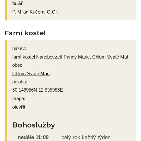
farář
P. Milan Kučera, O.Cr.
Farní kostel
název:
farní kostel Nanebevzetí Panny Marie, Chlum Svaté Maří
obec:
Chlum Svaté Maří
poloha:
50,149956N 12,535986E
mapa:
otevřít
Bohoslužby
neděle
11:00
celý rok každý týden