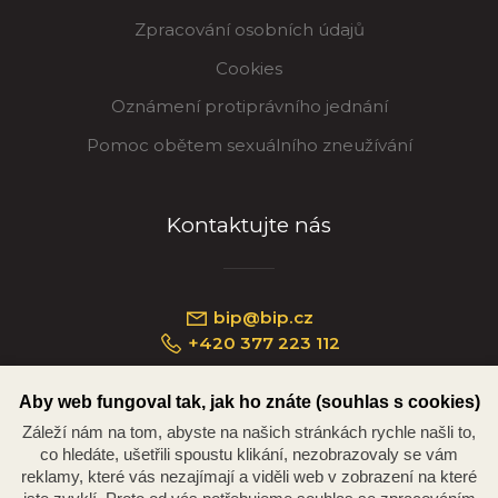
Zpracování osobních údajů
Cookies
Oznámení protiprávního jednání
Pomoc obětem sexuálního zneužívání
Kontaktujte nás
bip@bip.cz
+420 377 223 112
Aby web fungoval tak, jak ho znáte (souhlas s cookies)
Záleží nám na tom, abyste na našich stránkách rychle našli to,
Náměstí Republiky 234/35, 301 00 Plzeň
co hledáte, ušetřili spoustu klikání, nezobrazovaly se vám
reklamy, které vás nezajímají a viděli web v zobrazení na které