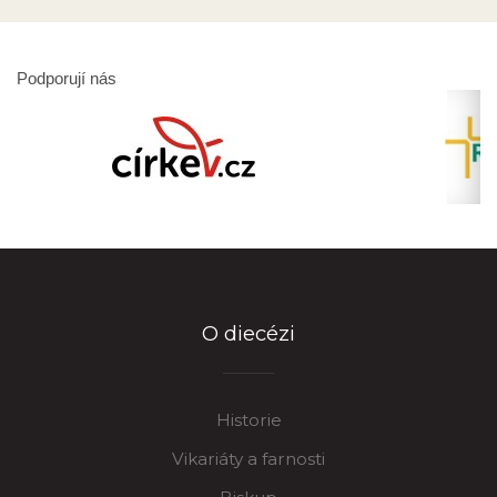
Podporují nás
O diecézi
Historie
Vikariáty a farnosti