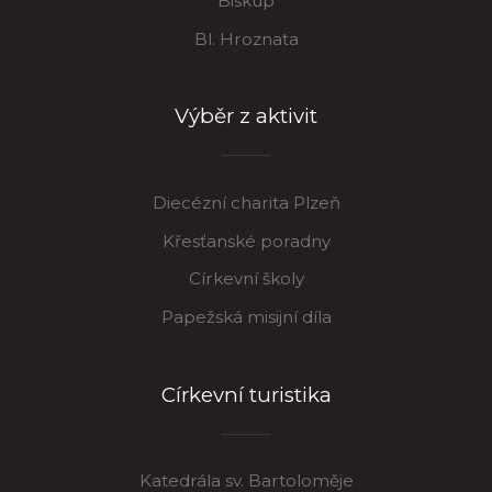
Biskup
Bl. Hroznata
Výběr z aktivit
Diecézní charita Plzeň
Křesťanské poradny
Církevní školy
Papežská misijní díla
Církevní turistika
Katedrála sv. Bartoloměje