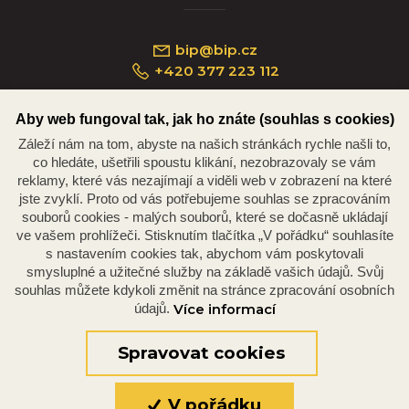
bip@bip.cz
+420 377 223 112
Aby web fungoval tak, jak ho znáte (souhlas s cookies)
Záleží nám na tom, abyste na našich stránkách rychle našli to,
Náměstí Republiky 234/35, 301 00 Plzeň
co hledáte, ušetřili spoustu klikání, nezobrazovaly se vám
reklamy, které vás nezajímají a viděli web v zobrazení na které
jste zvyklí. Proto od vás potřebujeme souhlas se zpracováním
souborů cookies - malých souborů, které se dočasně ukládají
ve vašem prohlížeči. Stisknutím tlačítka „V pořádku“ souhlasíte
s nastavením cookies tak, abychom vám poskytovali
smysluplné a užitečné služby na základě vašich údajů. Svůj
souhlas můžete kdykoli změnit na stránce zpracování osobních
údajů.
Více informací
© 2026 Oficiální stránky Plzeňské diecéze
©dmpCMS
Spravovat cookies
V pořádku