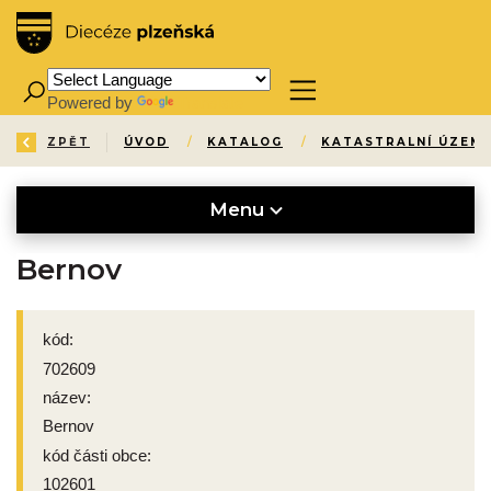
Powered by
Translate
ZPĚT
ÚVOD
/
KATALOG
/
KATASTRALNÍ ÚZEMÍ
Menu
Bernov
kód:
702609
název:
Bernov
kód části obce:
102601