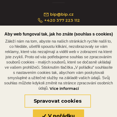
bip@bip.cz
+420 377 223 112
Aby web fungoval tak, jak ho znáte (souhlas s cookies)
Záleží nám na tom, abyste na našich stránkách rychle našli to,
Náměstí Republiky 234/35, 301 00 Plzeň
co hledáte, ušetřili spoustu klikání, nezobrazovaly se vám
reklamy, které vás nezajímají a viděli web v zobrazení na které
jste zvyklí. Proto od vás potřebujeme souhlas se zpracováním
souborů cookies - malých souborů, které se dočasně ukládají
ve vašem prohlížeči. Stisknutím tlačítka „V pořádku“ souhlasíte
s nastavením cookies tak, abychom vám poskytovali
smysluplné a užitečné služby na základě vašich údajů. Svůj
souhlas můžete kdykoli změnit na stránce zpracování osobních
údajů.
Více informací
© 2026 Oficiální stránky Plzeňské diecéze
©dmpCMS
Spravovat cookies
V pořádku