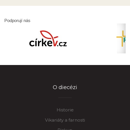
Podporují nás
O diecézi
Historie
Vikariáty a farnosti