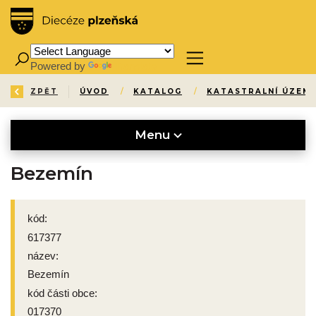
Powered by
Translate
ZPĚT
ÚVOD
/
KATALOG
/
KATASTRALNÍ ÚZEMÍ
Menu
Bezemín
kód:
617377
název:
Bezemín
kód části obce:
017370