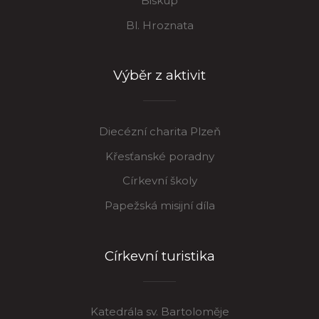
Biskup
Bl. Hroznata
Výběr z aktivit
Diecézní charita Plzeň
Křesťanské poradny
Církevní školy
Papežská misijní díla
Církevní turistika
Katedrála sv. Bartoloměje