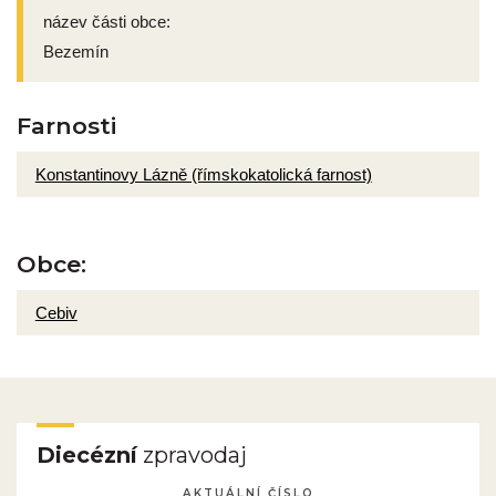
název části obce:
Bezemín
Farnosti
Konstantinovy Lázně (římskokatolická farnost)
Obce:
Cebiv
Diecézní
zpravodaj
AKTUÁLNÍ ČÍSLO