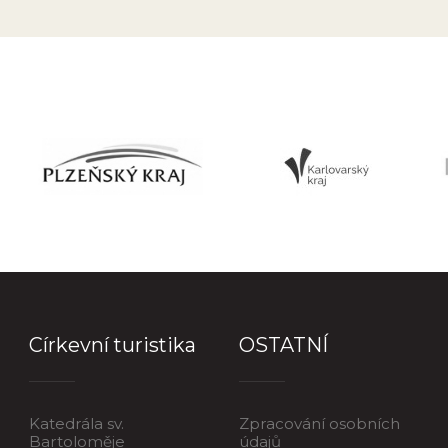
Církevní turistika
OSTATNÍ
Katedrála sv.
Zpracování osobních
Bartoloměje
údajů