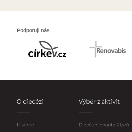
Podporují nás
O diecézi
Výběr z aktivit
Historie
Diecézní charita Plzeň