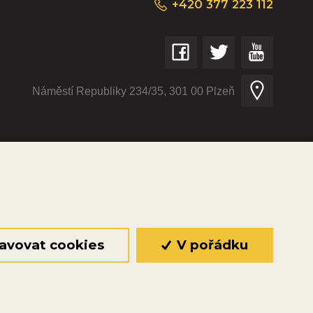
+420 377 223 112
Náměstí Republiky 234/35, 301 00 Plzeň
© 2026 Oficiální stránky Plzeňské diecéze
©dmpCMS
avovat cookies
V pořádku