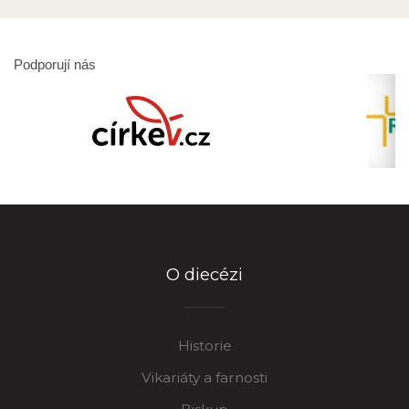
Podporují nás
O diecézi
Historie
Vikariáty a farnosti