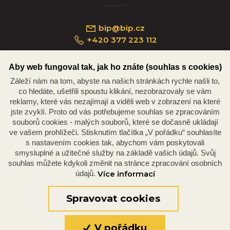
bip@bip.cz
+420 377 223 112
Aby web fungoval tak, jak ho znáte (souhlas s cookies)
Záleží nám na tom, abyste na našich stránkách rychle našli to,
Náměstí Republiky 234/35, 301 00 Plzeň
co hledáte, ušetřili spoustu klikání, nezobrazovaly se vám
reklamy, které vás nezajímají a viděli web v zobrazení na které
jste zvyklí. Proto od vás potřebujeme souhlas se zpracováním
souborů cookies - malých souborů, které se dočasně ukládají
ve vašem prohlížeči. Stisknutím tlačítka „V pořádku“ souhlasíte
s nastavením cookies tak, abychom vám poskytovali
smysluplné a užitečné služby na základě vašich údajů. Svůj
souhlas můžete kdykoli změnit na stránce zpracování osobních
údajů.
Více informací
© 2026 Oficiální stránky Plzeňské diecéze
©dmpCMS
Spravovat cookies
V pořádku