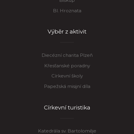
Biskup
Bl. Hroznata
Výběr z aktivit
Diecézní charita Plzeň
Křesťanské poradny
Církevní školy
Papežská misijní díla
Církevní turistika
Katedrála sv. Bartoloměje